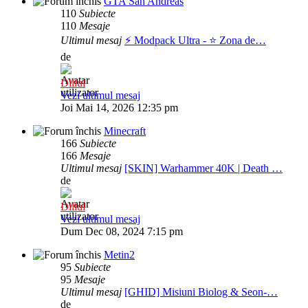
GTA San Andreas
110
Subiecte
110
Mesaje
Ultimul mesaj
⚡️ Modpack Ultra - ⭐️ Zona de…
de
Diliul
Vezi ultimul mesaj
Joi Mai 14, 2026 12:35 pm
Minecraft
166
Subiecte
166
Mesaje
Ultimul mesaj
[SKIN] Warhammer 40K | Death …
de
Diliul
Vezi ultimul mesaj
Dum Dec 08, 2024 7:15 pm
Metin2
95
Subiecte
95
Mesaje
Ultimul mesaj
[GHID] Misiuni Biolog & Seon-…
de