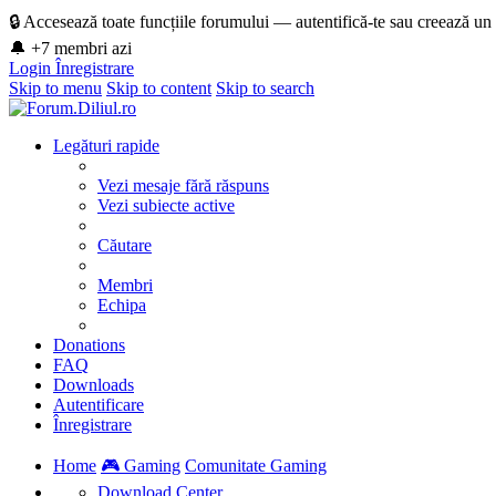
🔒 Accesează toate funcțiile forumului — autentifică-te sau creează un
🔔 +7 membri azi
Login
Înregistrare
Skip to menu
Skip to content
Skip to search
Legături rapide
Vezi mesaje fără răspuns
Vezi subiecte active
Căutare
Membri
Echipa
Donations
FAQ
Downloads
Autentificare
Înregistrare
Home
🎮 Gaming
Comunitate Gaming
Download Center