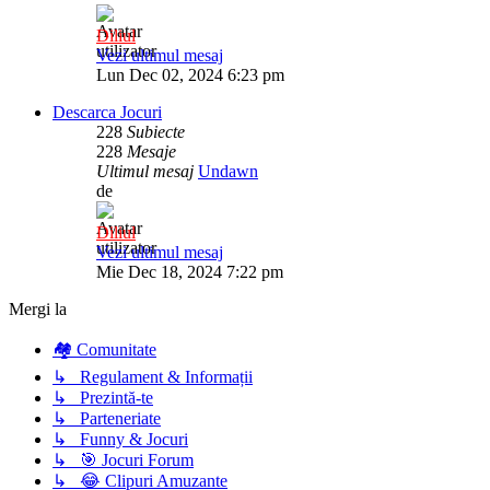
Diliul
Vezi ultimul mesaj
Lun Dec 02, 2024 6:23 pm
Descarca Jocuri
228
Subiecte
228
Mesaje
Ultimul mesaj
Undawn
de
Diliul
Vezi ultimul mesaj
Mie Dec 18, 2024 7:22 pm
Mergi la
🏘️ Comunitate
↳ Regulament & Informații
↳ Prezintă-te
↳ Parteneriate
↳ Funny & Jocuri
↳ 🎯 Jocuri Forum
↳ 😂 Clipuri Amuzante