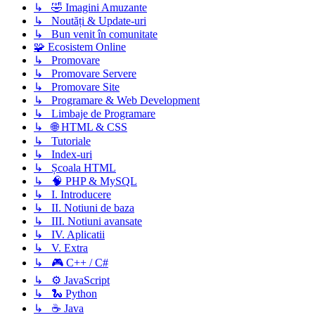
↳ 🤣 Imagini Amuzante
↳ Noutăți & Update-uri
↳ Bun venit în comunitate
🧩 Ecosistem Online
↳ Promovare
↳ Promovare Servere
↳ Promovare Site
↳ Programare & Web Development
↳ Limbaje de Programare
↳ 🌐 HTML & CSS
↳ Tutoriale
↳ Index-uri
↳ Școala HTML
↳ 🧠 PHP & MySQL
↳ I. Introducere
↳ II. Notiuni de baza
↳ III. Notiuni avansate
↳ IV. Aplicatii
↳ V. Extra
↳ 🎮 C++ / C#
↳ ⚙️ JavaScript
↳ 🐍 Python
↳ ☕ Java