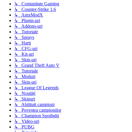
↳ Comunitate Gaming
↳ Counter-Strike 1.6
↳ AmxModX
↳ Plugin-uri
↳ Addons-uri
↳ Tutoriale
↳ Sprays
↳ Harti
↳ CFG-uri
↳ Kit-uri
↳ Skin-uri
↳ Grand Theft Auto V
↳ Tutoriale
↳ Moduri
↳ Skin-uri
↳ League Of Legends
↳ Noutăți
↳ Skinuri
↳ Abilitati campioni
↳ Povestea campionilor
↳ Champion Spotlight
↳ Video-uri
↳ PUBG