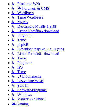
↳ Platforme Web
↳ 🧩 Forumuri & CMS
↳ WordPress
↳ Teme WordPress
↳ MyBB
↳ Descarcare MyBB 1.8.38
↳ Limba Română - download
↳ Plugin-uri
↳ Teme
↳ phpBB
↳ Download phpBB 3.3.14 (zip)
↳ Limba Română - download
↳ Teme
↳ Plugin-uri
↳ IPS
↳ Teme
↳ 🛒 E-commerce
↳ Dezvoltare WEB
↳ Știri IT
↳ Software/Programe
↳ Windows
↳ Vânzări & Servicii
🎮 Gaming