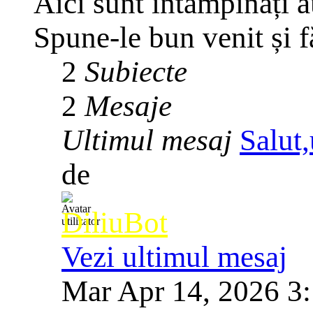
Aici sunt întâmpinați 
Spune-le bun venit și f
2
Subiecte
2
Mesaje
Ultimul mesaj
Salut,
de
DiliuBot
Vezi ultimul mesaj
Mar Apr 14, 2026 3