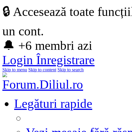
🔒 Accesează toate funcți
un cont.
🔔 +6 membri azi
Login
Înregistrare
Skip to menu
Skip to content
Skip to search
Legături rapide