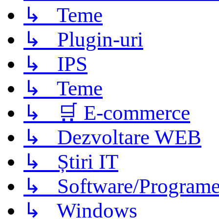
↳ Teme
↳ Plugin-uri
↳ IPS
↳ Teme
↳ 🛒 E-commerce
↳ Dezvoltare WEB
↳ Știri IT
↳ Software/Program
↳ Windows