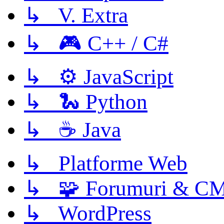
↳ V. Extra
↳ 🎮 C++ / C#
↳ ⚙️ JavaScript
↳ 🐍 Python
↳ ☕ Java
↳ Platforme Web
↳ 🧩 Forumuri & C
↳ WordPress