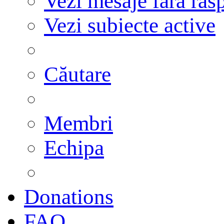
Vezi mesaje fără răs
Vezi subiecte active
Căutare
Membri
Echipa
Donations
FAQ