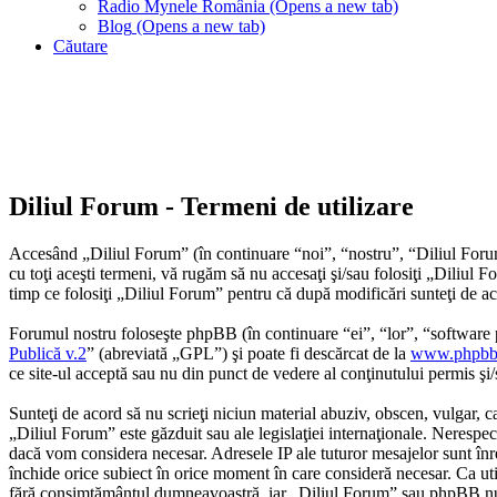
Radio Mynele România
(Opens a new tab)
Blog
(Opens a new tab)
Căutare
Diliul Forum - Termeni de utilizare
Accesând „Diliul Forum” (în continuare “noi”, “nostru”, “Diliul Forum”,
cu toţi aceşti termeni, vă rugăm să nu accesaţi şi/sau folosiţi „Diliul 
timp ce folosiţi „Diliul Forum” pentru că după modificări sunteţi de ac
Forumul nostru foloseşte phpBB (în continuare “ei”, “lor”, “softwa
Publică v.2
” (abreviată „GPL”) şi poate fi descărcat de la
www.phpbb
ce site-ul acceptă sau nu din punct de vedere al conţinutului permis şi
Sunteţi de acord să nu scrieţi niciun material abuziv, obscen, vulgar, c
„Diliul Forum” este găzduit sau ale legislaţiei internaţionale. Nerespe
dacă vom considera necesar. Adresele IP ale tuturor mesajelor sunt înre
închide orice subiect în orice moment în care consideră necesar. Ca utili
fără consimţământul dumneavoastră, iar „Diliul Forum” sau phpBB nu p