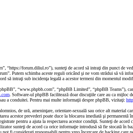
 “https://forum.diliul.ro”), sunteţi de acord să intraţi din punct de ve
Forum”. Putem schimba aceste reguli oricând şi ne vom strădui să vă infor
ord să intraţi sub incidenţa legală a acestor termeni din momentul modific
re phpBB”, “www.phpbb.com”, “phpBB Limited”, “phpBB Teams”), care es
.com
. Software-ul phpBB facilitează doar discuţiile care au ca mijloc 
/sau a conduitei. Pentru mai multe informaţii despre phpBB, vizitaţi:
htt
alomnios, de ură, ameninţare, orientare-sexuală sau orice alt material car
ctarea acestor prevederi poate duce la blocarea imediată şi permanentă î
gistrate pentru a ajuta la respectarea acestor condiţii. Sunteţi de acord
zator sunteţi de acord ca orice informaţie introdusă să fie stocată în baz
ot fi consideraţi responsabili pentru vreo încercare de hacking care p