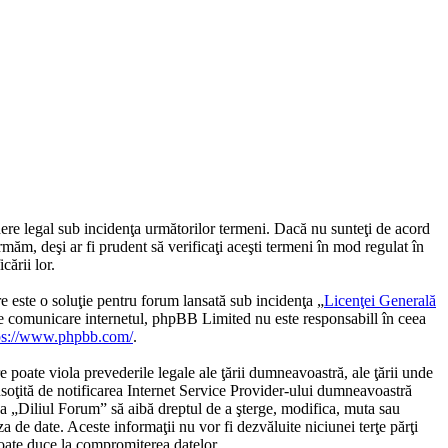
dere legal sub incidenţa următorilor termeni. Dacă nu sunteţi de acord
măm, deşi ar fi prudent să verificaţi aceşti termeni în mod regulat în
ării lor.
te o soluţie pentru forum lansată sub incidenţa „
Licenţei Generală
de comunicare internetul, phpBB Limited nu este responsabill în ceea
ps://www.phpbb.com/
.
e poate viola prevederile legale ale ţării dumneavoastră, ale ţării unde
nsoţită de notificarea Internet Service Provider-ului dumneavoastră
 ca „Diliul Forum” să aibă dreptul de a şterge, modifica, muta sau
a de date. Aceste informaţii nu vor fi dezvăluite niciunei terţe părţi
oate duce la compromiterea datelor.