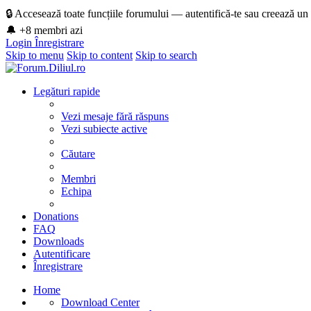
🔒 Accesează toate funcțiile forumului — autentifică-te sau creează un
🔔 +8 membri azi
Login
Înregistrare
Skip to menu
Skip to content
Skip to search
Legături rapide
Vezi mesaje fără răspuns
Vezi subiecte active
Căutare
Membri
Echipa
Donations
FAQ
Downloads
Autentificare
Înregistrare
Home
Download Center