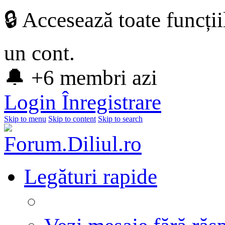
🔒 Accesează toate funcți
un cont.
🔔 +6 membri azi
Login
Înregistrare
Skip to menu
Skip to content
Skip to search
Legături rapide