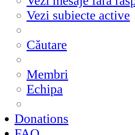
Vezi mesaje fără răs
Vezi subiecte active
Căutare
Membri
Echipa
Donations
FAQ