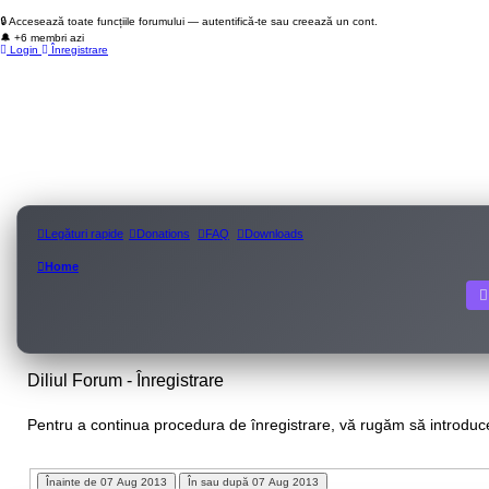
🔒 Accesează toate funcțiile forumului — autentifică-te sau creează un cont.
🔔 +6 membri azi
Login
Înregistrare
Legături rapide
Donations
FAQ
Downloads
Home
Diliul Forum - Înregistrare
Pentru a continua procedura de înregistrare, vă rugăm să introduceţ