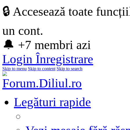
🔒 Accesează toate funcți
un cont.
🔔 +7 membri azi
Login
Înregistrare
Skip to menu
Skip to content
Skip to search
Legături rapide