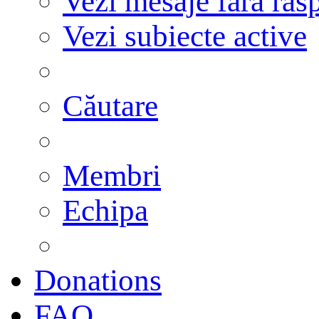
Vezi mesaje fără răs
Vezi subiecte active
Căutare
Membri
Echipa
Donations
FAQ