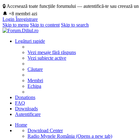
🔒 Accesează toate funcțiile forumului — autentifică-te sau creează un
🔔 +8 membri azi
Login
Înregistrare
Skip to menu
Skip to content
Skip to search
Legături rapide
Vezi mesaje fără răspuns
Vezi subiecte active
Căutare
Membri
Echipa
Donations
FAQ
Downloads
Autentificare
Home
Download Center
Radio Mynele România
(Opens a new tab)