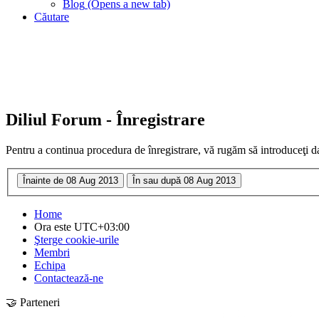
Blog
(Opens a new tab)
Căutare
Diliul Forum - Înregistrare
Pentru a continua procedura de înregistrare, vă rugăm să introduceţi da
Home
Ora este
UTC+03:00
Şterge cookie-urile
Membri
Echipa
Contactează-ne
🤝 Parteneri