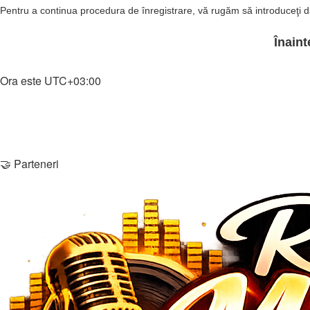
Pentru a continua procedura de înregistrare, vă rugăm să introduceţi da
Home
Ora este
UTC+03:00
Şterge cookie-urile
Membri
Echipa
Contactează-ne
🤝 Parteneri