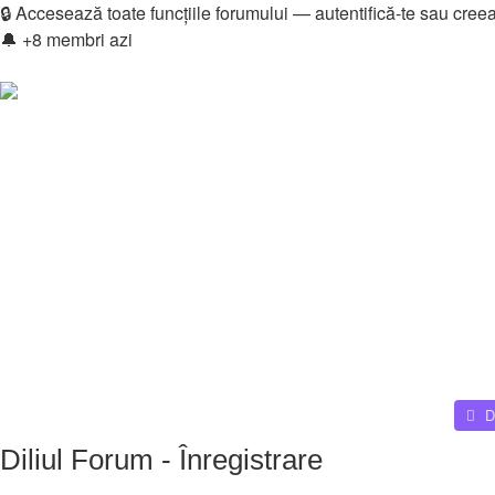
🔒 Accesează toate funcțiile forumului — autentifică-te sau cree
🔔 +8 membri azi
Login
Înregistrare
Legături rapide
Vezi mesaje fără răspuns
Vezi subiecte active
Căutare
Membri
Echipa
Donations
FAQ
Downloads
Autentificare
Home
D
Diliul Forum - Înregistrare