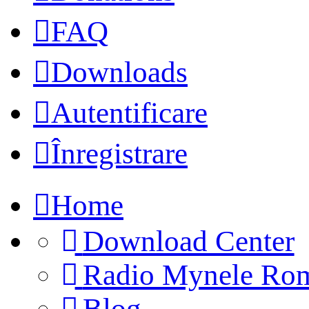
FAQ
Downloads
Autentificare
Înregistrare
Home
Download Center
Radio Mynele Ro
(Opens
Blog