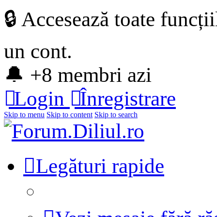
🔒 Accesează toate funcți
un cont.
🔔 +8 membri azi
Login
Înregistrare
Skip to menu
Skip to content
Skip to search
Legături rapide