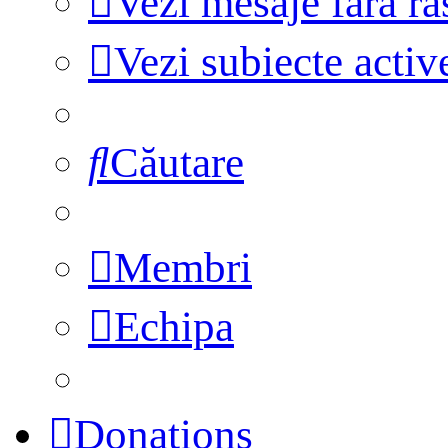
Vezi mesaje fără r
Vezi subiecte activ
Căutare
Membri
Echipa
Donations