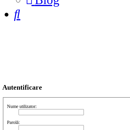
a
new
Căutare
tab)
Autentificare
Nume utilizator:
Parolă: