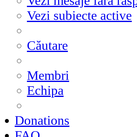
Vezi mesaje fără răs
Vezi subiecte active
Căutare
Membri
Echipa
Donations
FAQ