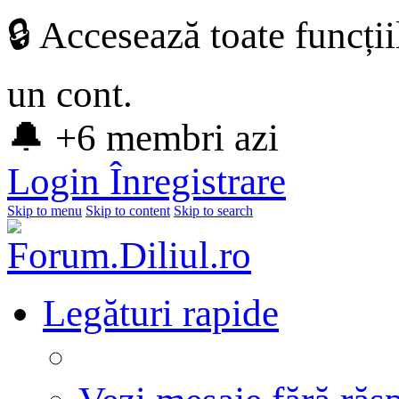
🔒 Accesează toate funcți
un cont.
🔔 +6 membri azi
Login
Înregistrare
Skip to menu
Skip to content
Skip to search
Legături rapide