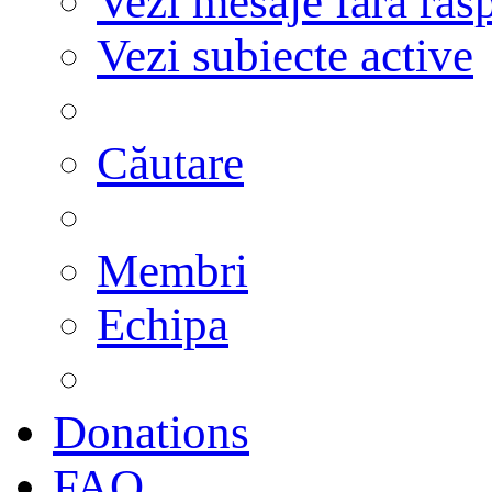
Vezi mesaje fără răs
Vezi subiecte active
Căutare
Membri
Echipa
Donations
FAQ