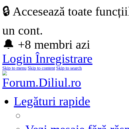
🔒 Accesează toate funcți
un cont.
🔔 +8 membri azi
Login
Înregistrare
Skip to menu
Skip to content
Skip to search
Legături rapide