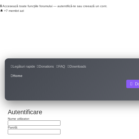
🔒 Accesează toate funcțiile forumului — autentifică-te sau creează un cont.
🔔 +7 membri azi
Login
Înregistrare
Legături rapide
Donations
FAQ
Downloads
Home
D
Autentificare
Nume utilizator:
Parolă:
Am uitat parola