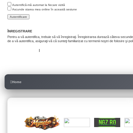
Autentifică-mă automat la fiecare vizită
Ascunde starea mea online în această sesiune
ÎNREGISTRARE
Pentru a vă autentifica, trebuie să vă înregistraţi. Înregistrarea durează câteva secunde, 
de a vă autentifica, asiguraţi-vă că sunteţi familiarizat cu termenii noştri de folosire şi po
Termeni de utilizare
|
Politica de confidenţialitate
Înregistrare
Home