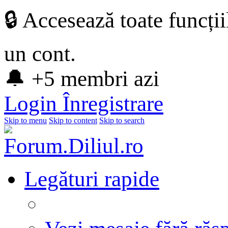
🔒 Accesează toate funcți
un cont.
🔔 +5 membri azi
Login
Înregistrare
Skip to menu
Skip to content
Skip to search
Legături rapide