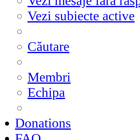
Vezi mesaje fără răs
Vezi subiecte active
Căutare
Membri
Echipa
Donations
FAQ