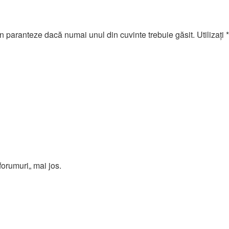
n paranteze dacă numai unul din cuvinte trebuie găsit. Utilizaţi *
forumuri„ mai jos.