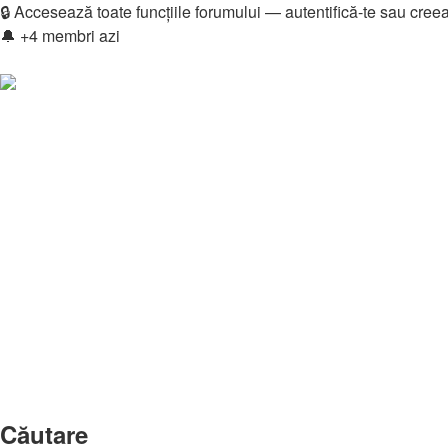
🔒 Accesează toate funcțiile forumului — autentifică-te sau cree
🔔 +4 membri azi
Login
Înregistrare
Legături rapide
Vezi mesaje fără răspuns
Vezi subiecte active
Căutare
Membri
Echipa
Donations
FAQ
Downloads
Autentificare
Înregistrare
Home
Căutare
Căutare