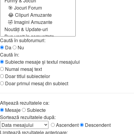
Caută în subforumuri:
Da
Nu
Caută în:
Subiecte mesaje şi textul mesajului
Numai mesaj text
Doar titlul subiectelor
Doar primul mesaj din subiect
Afişează rezultatele ca:
Mesaje
Subiecte
Sortează rezultatele după:
Ascendent
Descendent
Limitează rezultatele anterioare: