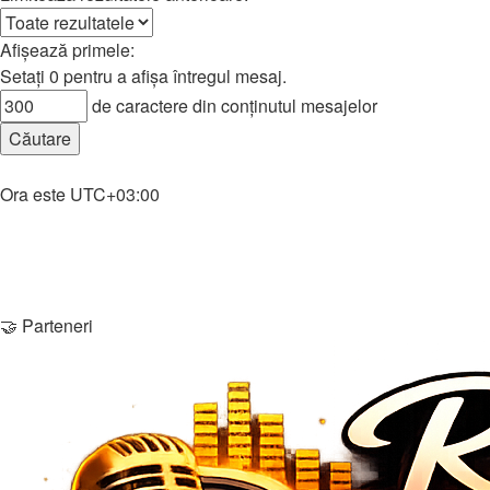
Afişează primele:
Setați 0 pentru a afișa întregul mesaj.
de caractere din conţinutul mesajelor
Home
Ora este
UTC+03:00
Şterge cookie-urile
Membri
Echipa
Contactează-ne
🤝 Parteneri