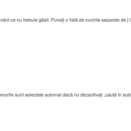
uvânt ce nu trebuie găsit. Puneţi o listă de cuvinte separate de
|
î
rumurile sunt selectate automat dacă nu dezactivaţi „caută în sub