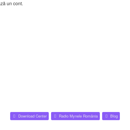
ază un cont.
(Opens a new tab)
(Opens
Download Center
Radio Mynele România
Blog