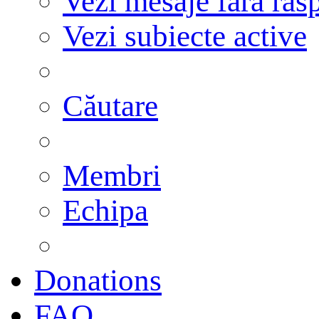
Vezi mesaje fără răs
Vezi subiecte active
Căutare
Membri
Echipa
Donations
FAQ