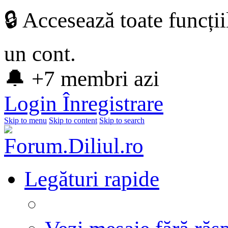
🔒 Accesează toate funcți
un cont.
🔔 +7 membri azi
Login
Înregistrare
Skip to menu
Skip to content
Skip to search
Legături rapide