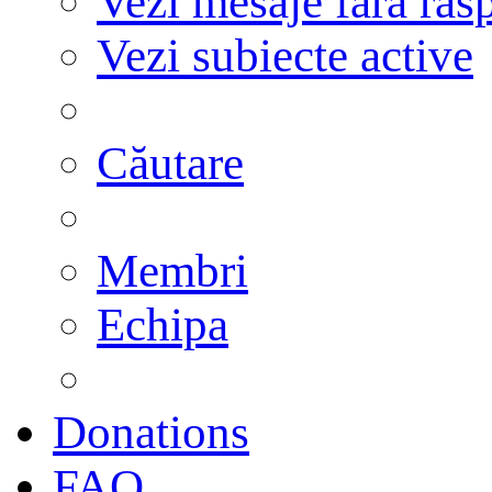
Vezi mesaje fără răs
Vezi subiecte active
Căutare
Membri
Echipa
Donations
FAQ