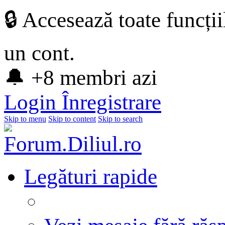
🔒 Accesează toate funcți
un cont.
🔔 +8 membri azi
Login
Înregistrare
Skip to menu
Skip to content
Skip to search
Legături rapide