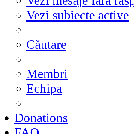
Vezi mesaje fără răs
Vezi subiecte active
Căutare
Membri
Echipa
Donations
FAQ