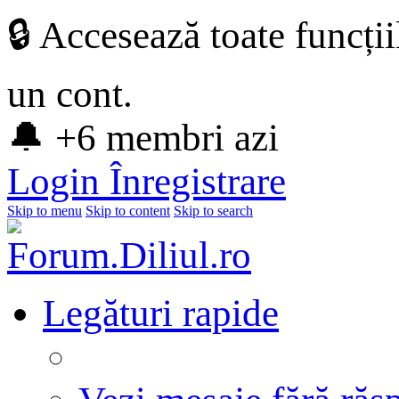
🔒 Accesează toate funcți
un cont.
🔔 +6 membri azi
Login
Înregistrare
Skip to menu
Skip to content
Skip to search
Legături rapide