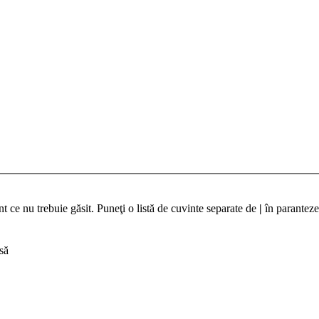
t ce nu trebuie găsit. Puneţi o listă de cuvinte separate de
|
în paranteze
să