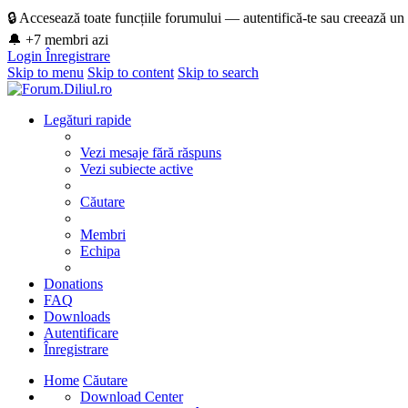
🔒 Accesează toate funcțiile forumului — autentifică-te sau creează un
🔔 +7 membri azi
Login
Înregistrare
Skip to menu
Skip to content
Skip to search
Legături rapide
Vezi mesaje fără răspuns
Vezi subiecte active
Căutare
Membri
Echipa
Donations
FAQ
Downloads
Autentificare
Înregistrare
Home
Căutare
Download Center