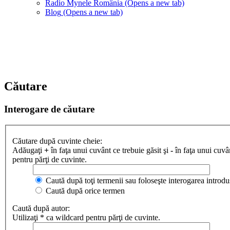
Radio Mynele România
(Opens a new tab)
Blog
(Opens a new tab)
Căutare
Interogare de căutare
Căutare după cuvinte cheie:
Adăugaţi
+
în faţa unui cuvânt ce trebuie găsit şi
-
în faţa unui cuvân
pentru părţi de cuvinte.
Caută după toţi termenii sau foloseşte interogarea introdu
Caută după orice termen
Caută după autor:
Utilizaţi * ca wildcard pentru părţi de cuvinte.