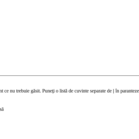
t ce nu trebuie găsit. Puneţi o listă de cuvinte separate de
|
în paranteze
să