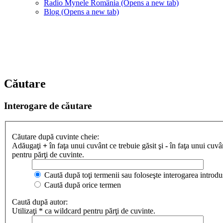
Radio Mynele România
(Opens a new tab)
Blog
(Opens a new tab)
Căutare
Interogare de căutare
Căutare după cuvinte cheie:
Adăugaţi
+
în faţa unui cuvânt ce trebuie găsit şi
-
în faţa unui cuvân
pentru părţi de cuvinte.
Caută după toţi termenii sau foloseşte interogarea introdu
Caută după orice termen
Caută după autor:
Utilizaţi * ca wildcard pentru părţi de cuvinte.