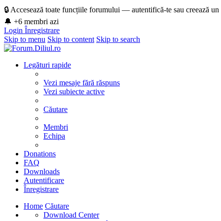
🔒 Accesează toate funcțiile forumului — autentifică-te sau creează un
🔔 +6 membri azi
Login
Înregistrare
Skip to menu
Skip to content
Skip to search
Legături rapide
Vezi mesaje fără răspuns
Vezi subiecte active
Căutare
Membri
Echipa
Donations
FAQ
Downloads
Autentificare
Înregistrare
Home
Căutare
Download Center