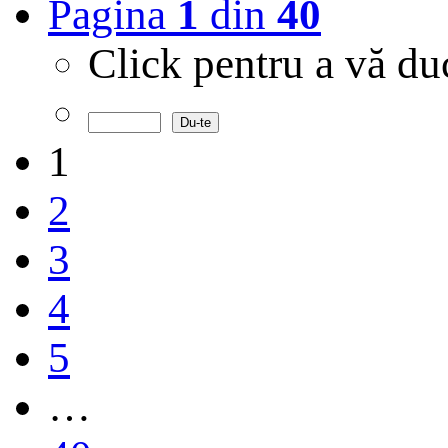
Pagina
1
din
40
Click pentru a vă d
1
2
3
4
5
…