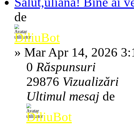
Salut,uliana! Bine ai v
de
DiliuBot
»
Mar Apr 14, 2026 3
0
Răspunsuri
29876
Vizualizări
Ultimul mesaj
de
DiliuBot