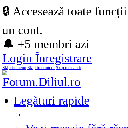
🔒 Accesează toate funcți
un cont.
🔔 +5 membri azi
Login
Înregistrare
Skip to menu
Skip to content
Skip to search
Legături rapide