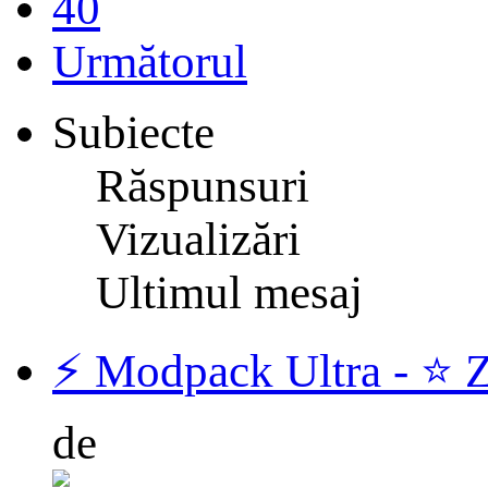
40
Următorul
Subiecte
Răspunsuri
Vizualizări
Ultimul mesaj
⚡️ Modpack Ultra - ⭐️ 
de