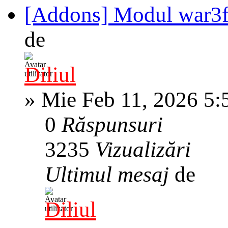
[Addons] Modul war3ft
de
Diliul
»
Mie Feb 11, 2026 5:
0
Răspunsuri
3235
Vizualizări
Ultimul mesaj
de
Diliul