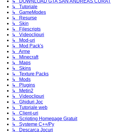
↳ DOWNLOAD GTA SAN ANDREAS CURAT
↳ Tutoriale
↳ GameModes
↳ Resurse
↳ Skin
↳ Filescripts
↳ Videoclipuri
↳ Mod-uri
↳ Mod Pack's
↳ Arme
↳ Minecraft
↳ Maps
↳ Skins
↳ Texture Packs
↳ Mods
↳ Plugins
↳ Metin2
↳ Videoclipuri
↳ Ghiduri Joc
↳ Tutoriale web
↳ Client-uri
↳ Scripting Homepage Gratuit
↳ Systeme C++/Py
↳ Descarca Jocuri