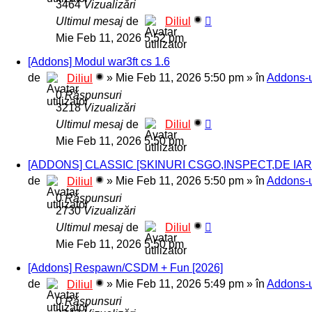
3464
Vizualizări
Ultimul mesaj
de
Diliul
Mie Feb 11, 2026 5:52 pm
[Addons] Modul war3ft cs 1.6
de
»
Mie Feb 11, 2026 5:50 pm
» în
Addons-u
Diliul
0
Răspunsuri
3218
Vizualizări
Ultimul mesaj
de
Diliul
Mie Feb 11, 2026 5:50 pm
[ADDONS] CLASSIC [SKINURI CSGO,INSPECT,DE IAR
de
»
Mie Feb 11, 2026 5:50 pm
» în
Addons-u
Diliul
0
Răspunsuri
2730
Vizualizări
Ultimul mesaj
de
Diliul
Mie Feb 11, 2026 5:50 pm
[Addons] Respawn/CSDM + Fun [2026]
de
»
Mie Feb 11, 2026 5:49 pm
» în
Addons-u
Diliul
0
Răspunsuri