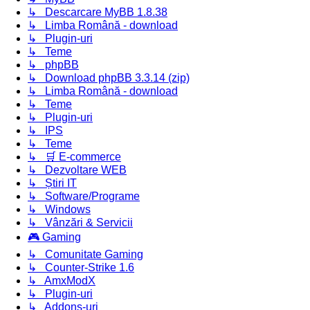
↳ Descarcare MyBB 1.8.38
↳ Limba Română - download
↳ Plugin-uri
↳ Teme
↳ phpBB
↳ Download phpBB 3.3.14 (zip)
↳ Limba Română - download
↳ Teme
↳ Plugin-uri
↳ IPS
↳ Teme
↳ 🛒 E-commerce
↳ Dezvoltare WEB
↳ Știri IT
↳ Software/Programe
↳ Windows
↳ Vânzări & Servicii
🎮 Gaming
↳ Comunitate Gaming
↳ Counter-Strike 1.6
↳ AmxModX
↳ Plugin-uri
↳ Addons-uri