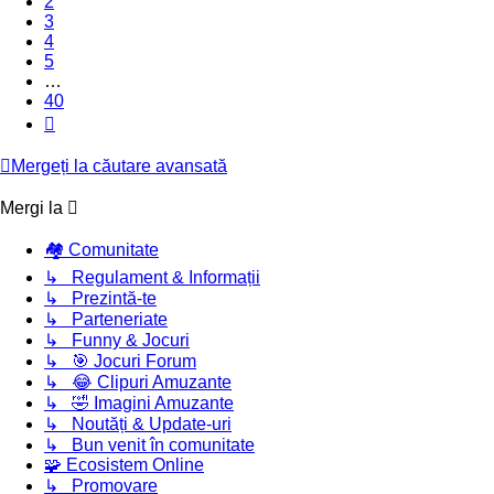
2
3
4
5
…
40
Următorul
Mergeți la căutare avansată
Mergi la
🏘️ Comunitate
↳ Regulament & Informații
↳ Prezintă-te
↳ Parteneriate
↳ Funny & Jocuri
↳ 🎯 Jocuri Forum
↳ 😂 Clipuri Amuzante
↳ 🤣 Imagini Amuzante
↳ Noutăți & Update-uri
↳ Bun venit în comunitate
🧩 Ecosistem Online
↳ Promovare