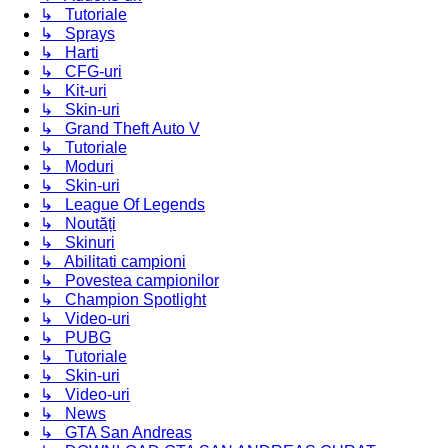
↳ Tutoriale
↳ Sprays
↳ Harti
↳ CFG-uri
↳ Kit-uri
↳ Skin-uri
↳ Grand Theft Auto V
↳ Tutoriale
↳ Moduri
↳ Skin-uri
↳ League Of Legends
↳ Noutăți
↳ Skinuri
↳ Abilitati campioni
↳ Povestea campionilor
↳ Champion Spotlight
↳ Video-uri
↳ PUBG
↳ Tutoriale
↳ Skin-uri
↳ Video-uri
↳ News
↳ GTA San Andreas