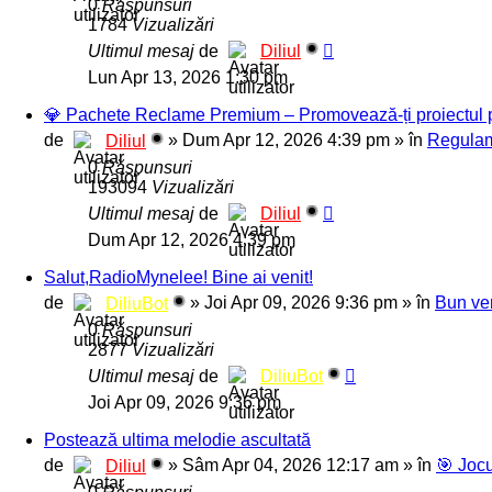
0
Răspunsuri
1784
Vizualizări
Ultimul mesaj
de
Diliul
Lun Apr 13, 2026 1:30 pm
💎 Pachete Reclame Premium – Promovează-ți proiectul pe 
de
»
Dum Apr 12, 2026 4:39 pm
» în
Regulam
Diliul
0
Răspunsuri
193094
Vizualizări
Ultimul mesaj
de
Diliul
Dum Apr 12, 2026 4:39 pm
Salut,RadioMynelee! Bine ai venit!
de
»
Joi Apr 09, 2026 9:36 pm
» în
Bun ven
DiliuBot
0
Răspunsuri
2877
Vizualizări
Ultimul mesaj
de
DiliuBot
Joi Apr 09, 2026 9:36 pm
Postează ultima melodie ascultată
de
»
Sâm Apr 04, 2026 12:17 am
» în
🎯 Joc
Diliul