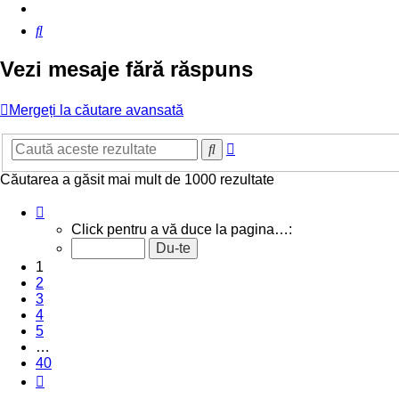
Căutare
Vezi mesaje fără răspuns
Mergeți la căutare avansată
Căutare
Căutare
avansată
Căutarea a găsit mai mult de 1000 rezultate
Pagina
1
Click pentru a vă duce la pagina…:
din
40
1
2
3
4
5
…
40
Următorul