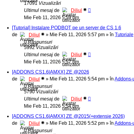
17091
Vizualizări
Ultimul mesaj
de
Diliul
Mie Feb 11, 2026 5:59 pm
[Tutorial] Instalare PODBOT pe un server de CS 1.6
de
»
Mie Feb 11, 2026 5:57 pm
» în
Tutoriale
Diliul
0
Răspunsuri
5992
Vizualizări
Ultimul mesaj
de
Diliul
Mie Feb 11, 2026 5:57 pm
[ADDONS CS1.6|AMXX] ZE @2026
de
»
Mie Feb 11, 2026 5:54 pm
» în
Addons-u
Diliul
0
Răspunsuri
5790
Vizualizări
Ultimul mesaj
de
Diliul
Mie Feb 11, 2026 5:54 pm
[ADDONS CS1.6|AMXX] ZE @2015(+extensie 2026)
de
»
Mie Feb 11, 2026 5:52 pm
» în
Addons-u
Diliul
0
Răspunsuri