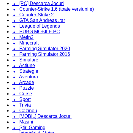
↳ [PC] Descarca Jocuri
↳ Counter-Strike 1.6 (toate versiunile)
↳ Counter-Strike 2
↳ GTA San Andreas .rar
↳ League of Legends
↳ PUBG MOBILE PC
↳ Metin2
↳ Minecraft
↳ Farming Simulator 2020
↳ Farming Simulator 2016
↳ Simulare
↳ Actiune
↳ Strategie
↳ Aventura
↳ Arcade
↳ Puzzle
↳ Curse
↳ Sport
↳ Trivia
↳ Cazinou
↳ [MOBIL] Descarca Jocuri
↳ Masini
↳ Știri Gaming