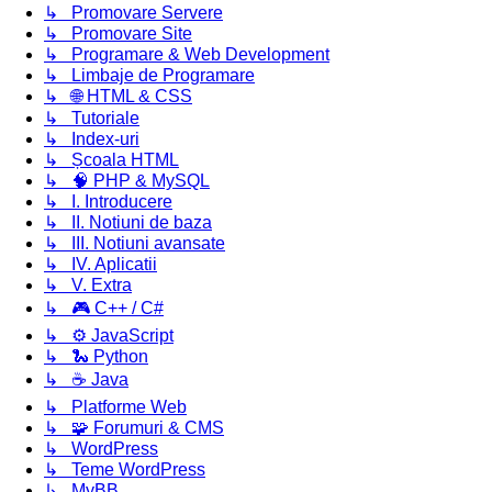
↳ Promovare Servere
↳ Promovare Site
↳ Programare & Web Development
↳ Limbaje de Programare
↳ 🌐 HTML & CSS
↳ Tutoriale
↳ Index-uri
↳ Școala HTML
↳ 🧠 PHP & MySQL
↳ I. Introducere
↳ II. Notiuni de baza
↳ III. Notiuni avansate
↳ IV. Aplicatii
↳ V. Extra
↳ 🎮 C++ / C#
↳ ⚙️ JavaScript
↳ 🐍 Python
↳ ☕ Java
↳ Platforme Web
↳ 🧩 Forumuri & CMS
↳ WordPress
↳ Teme WordPress
↳ MyBB