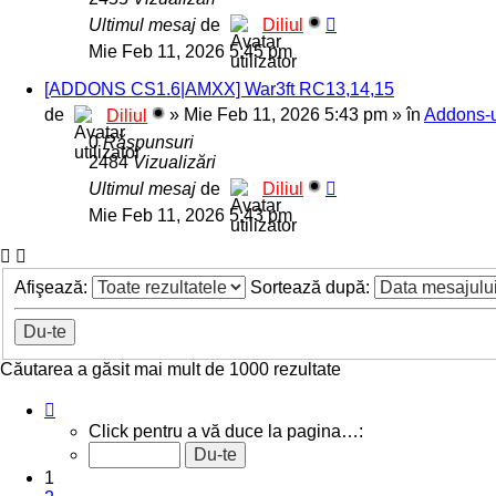
Ultimul mesaj
de
Diliul
Mie Feb 11, 2026 5:45 pm
[ADDONS CS1.6|AMXX] War3ft RC13,14,15
de
»
Mie Feb 11, 2026 5:43 pm
» în
Addons-u
Diliul
0
Răspunsuri
2484
Vizualizări
Ultimul mesaj
de
Diliul
Mie Feb 11, 2026 5:43 pm
Afişează:
Sortează după:
Căutarea a găsit mai mult de 1000 rezultate
Pagina
1
Click pentru a vă duce la pagina…:
din
40
1