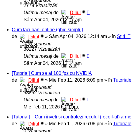
0
Răspunsuri
2779
Vizualizări
Ultimul mesaj
de
Diliul
Sâm Apr 04, 2026 12:17 am
Cum faci bani online (ghid simplu)
de
»
Sâm Apr 04, 2026 12:14 am
» în
Știri IT
Diliul
0
Răspunsuri
38227
Vizualizări
Ultimul mesaj
de
Diliul
Sâm Apr 04, 2026 12:14 am
[Tutorial] Cum sa ai 100 fps cu NVIDIA
de
»
Mie Feb 11, 2026 6:09 pm
» în
Tutoriale
Diliul
0
Răspunsuri
58852
Vizualizări
Ultimul mesaj
de
Diliul
Mie Feb 11, 2026 6:09 pm
[Tutorial] – Cum înveți și controlezi reculul (recoil-ul) arm
de
»
Mie Feb 11, 2026 6:08 pm
» în
Tutoriale
Diliul
0
Răspunsuri