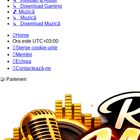
↳ Întrebări & Ajutor
↳ Download Gaming
🎵 Muzică
↳ Muzică
↳ Download Muzică
Home
Ora este
UTC+03:00
Şterge cookie-urile
Membri
Echipa
Contactează-ne
🤝 Parteneri