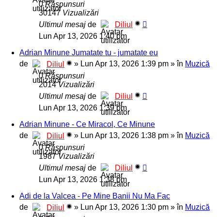
0
Răspunsuri
30147
Vizualizări
Ultimul mesaj
de
Diliul
Lun Apr 13, 2026 1:40 pm
Adrian Minune Jumatate tu - jumatate eu
de
»
Lun Apr 13, 2026 1:39 pm
» în
Muzică
Diliul
0
Răspunsuri
2014
Vizualizări
Ultimul mesaj
de
Diliul
Lun Apr 13, 2026 1:39 pm
Adrian Minune - Ce Miracol, Ce Minune
de
»
Lun Apr 13, 2026 1:38 pm
» în
Muzică
Diliul
0
Răspunsuri
1987
Vizualizări
Ultimul mesaj
de
Diliul
Lun Apr 13, 2026 1:38 pm
Adi de la Valcea - Pe Mine Banii Nu Ma Fac
de
»
Lun Apr 13, 2026 1:30 pm
» în
Muzică
Diliul