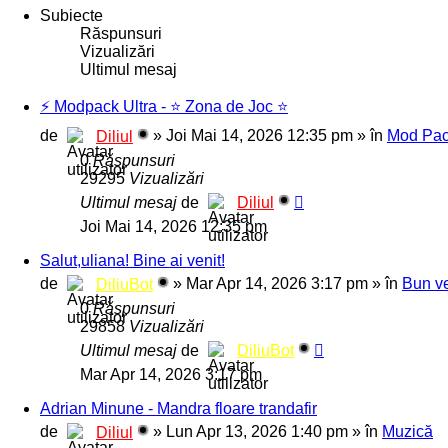
Subiecte
Răspunsuri
Vizualizări
Ultimul mesaj
⚡️ Modpack Ultra - ⭐️ Zona de Joc ⭐️
de
»
Joi Mai 14, 2026 12:35 pm
» în
Mod Pac
Diliul
0
Răspunsuri
29295
Vizualizări
Ultimul mesaj
de
Diliul
Joi Mai 14, 2026 12:35 pm
Salut,uliana! Bine ai venit!
de
»
Mar Apr 14, 2026 3:17 pm
» în
Bun ve
DiliuBot
0
Răspunsuri
29858
Vizualizări
Ultimul mesaj
de
DiliuBot
Mar Apr 14, 2026 3:17 pm
Adrian Minune - Mandra floare trandafir
de
»
Lun Apr 13, 2026 1:40 pm
» în
Muzică
Diliul