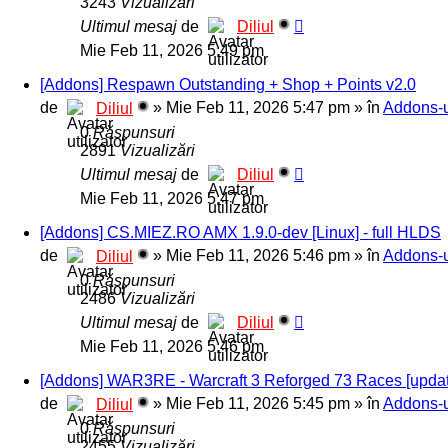
3243
Vizualizări
Ultimul mesaj
de
Diliul
Mie Feb 11, 2026 5:49 pm
[Addons] Respawn Outstanding + Shop + Points v2.0
de
»
Mie Feb 11, 2026 5:47 pm
» în
Addons-u
Diliul
0
Răspunsuri
2891
Vizualizări
Ultimul mesaj
de
Diliul
Mie Feb 11, 2026 5:47 pm
[Addons] CS.MIEZ.RO AMX 1.9.0-dev [Linux] - full HLDS
de
»
Mie Feb 11, 2026 5:46 pm
» în
Addons-u
Diliul
0
Răspunsuri
2486
Vizualizări
Ultimul mesaj
de
Diliul
Mie Feb 11, 2026 5:46 pm
[Addons] WAR3RE - Warcraft 3 Reforged 73 Races [upda
de
»
Mie Feb 11, 2026 5:45 pm
» în
Addons-u
Diliul
0
Răspunsuri
2455
Vizualizări