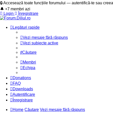
🔒 Accesează toate funcțiile forumului — autentifică-te sau cree
🔔 +7 membri azi
Login
Înregistrare
Legături rapide
Vezi mesaje fără răspuns
Vezi subiecte active
Căutare
Membri
Echipa
Donations
FAQ
Downloads
Autentificare
Înregistrare
Home
Căutare
Vezi mesaje fără răspuns