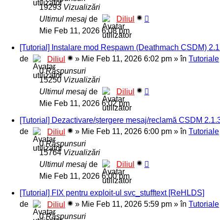
19293
Vizualizări
Ultimul mesaj
de
Diliul
Mie Feb 11, 2026 6:08 pm
[Tutorial] Instalare mod Respawn (Deathmach CSDM) 2.1
de
»
Mie Feb 11, 2026 6:02 pm
» în
Tutoriale
Diliul
0
Răspunsuri
15250
Vizualizări
Ultimul mesaj
de
Diliul
Mie Feb 11, 2026 6:02 pm
[Tutorial] Dezactivare/ștergere mesaj/reclamă CSDM 2.1
de
»
Mie Feb 11, 2026 6:00 pm
» în
Tutoriale
Diliul
0
Răspunsuri
15764
Vizualizări
Ultimul mesaj
de
Diliul
Mie Feb 11, 2026 6:00 pm
[Tutorial] FIX pentru exploit-ul svc_stufftext [ReHLDS]
de
»
Mie Feb 11, 2026 5:59 pm
» în
Tutoriale
Diliul
0
Răspunsuri