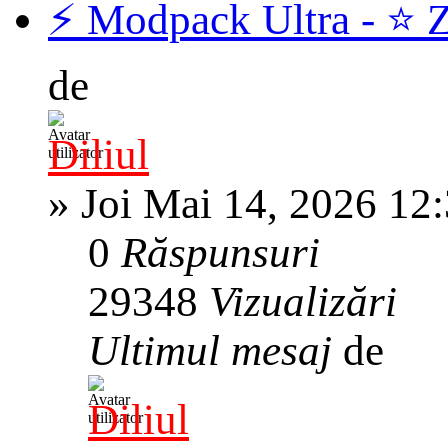
⚡️ Modpack Ultra - ⭐️ 
de
Diliul
»
Joi Mai 14, 2026 12
0
Răspunsuri
29348
Vizualizări
Ultimul mesaj
de
Diliul