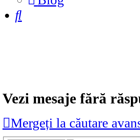
a
new
Căutare
tab)
Vezi mesaje fără răs
Mergeți la căutare avan