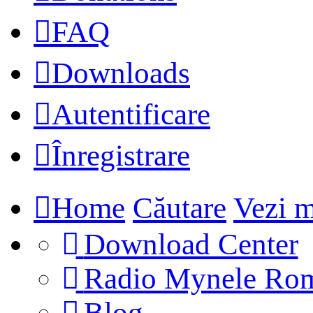
FAQ
Downloads
Autentificare
Înregistrare
Home
Căutare
Vezi m
Download Center
Radio Mynele Ro
(Opens
Blog