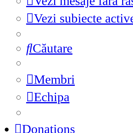
Vezi mesaje fără r
Vezi subiecte activ
Căutare
Membri
Echipa
Donations