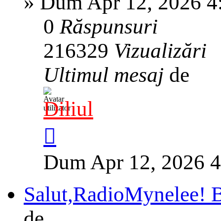
»
Dum Apr 12, 2026 4
0
Răspunsuri
216329
Vizualizări
Ultimul mesaj
de
Diliul
Dum Apr 12, 2026 
Salut,RadioMynelee! Bi
de