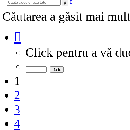
Căutare
Căutare
avansată
Căutarea a găsit mai mult
Pagina
1
din
40
Click pentru a vă d
1
2
3
4