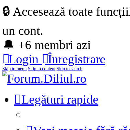
🔒 Accesează toate funcți
un cont.
🔔 +6 membri azi
Login
Înregistrare
Skip to menu
Skip to content
Skip to search
Legături rapide