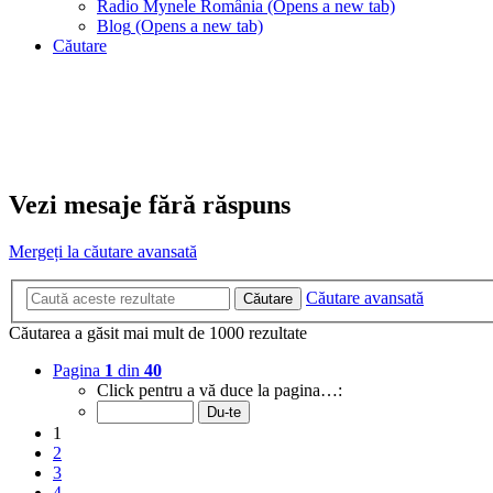
Radio Mynele România
(Opens a new tab)
Blog
(Opens a new tab)
Căutare
Vezi mesaje fără răspuns
Mergeți la căutare avansată
Căutare avansată
Căutare
Căutarea a găsit mai mult de 1000 rezultate
Pagina
1
din
40
Click pentru a vă duce la pagina…:
1
2
3
4