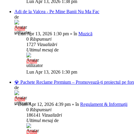
Lun Apr 13, 2026 1:38 pm
Adi de la Valcea - Pe Mine Banii Nu Ma Fac
de
Diliul
»
Lun Apr 13, 2026 1:30 pm
» în
Muzică
0
Răspunsuri
1727
Vizualizări
Ultimul mesaj
de
Diliul
Lun Apr 13, 2026 1:30 pm
💎 Pachete Reclame Premium – Promovează-ți proiectul pe foru
de
Diliul
»
Dum Apr 12, 2026 4:39 pm
» în
Regulament & Informații
0
Răspunsuri
186141
Vizualizări
Ultimul mesaj
de
Diliul