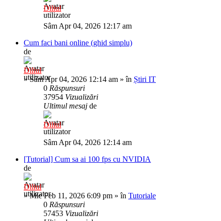
Diliul
Sâm Apr 04, 2026 12:17 am
Cum faci bani online (ghid simplu)
de
Diliul
»
Sâm Apr 04, 2026 12:14 am
» în
Știri IT
0
Răspunsuri
37954
Vizualizări
Ultimul mesaj
de
Diliul
Sâm Apr 04, 2026 12:14 am
[Tutorial] Cum sa ai 100 fps cu NVIDIA
de
Diliul
»
Mie Feb 11, 2026 6:09 pm
» în
Tutoriale
0
Răspunsuri
57453
Vizualizări