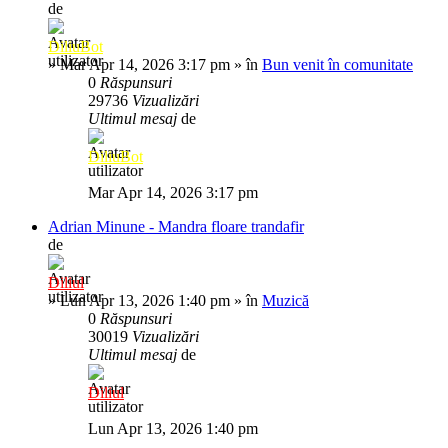
de
DiliuBot
»
Mar Apr 14, 2026 3:17 pm
» în
Bun venit în comunitate
0
Răspunsuri
29736
Vizualizări
Ultimul mesaj
de
DiliuBot
Mar Apr 14, 2026 3:17 pm
Adrian Minune - Mandra floare trandafir
de
Diliul
»
Lun Apr 13, 2026 1:40 pm
» în
Muzică
0
Răspunsuri
30019
Vizualizări
Ultimul mesaj
de
Diliul
Lun Apr 13, 2026 1:40 pm