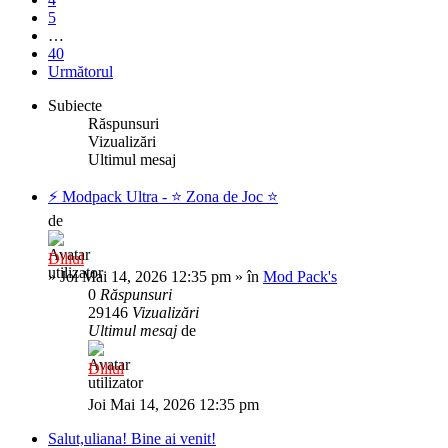
5
…
40
Următorul
Subiecte
Răspunsuri
Vizualizări
Ultimul mesaj
⚡️ Modpack Ultra - ⭐️ Zona de Joc ⭐️
de
Diliul
»
Joi Mai 14, 2026 12:35 pm
» în
Mod Pack's
0
Răspunsuri
29146
Vizualizări
Ultimul mesaj
de
Diliul
Joi Mai 14, 2026 12:35 pm
Salut,uliana! Bine ai venit!