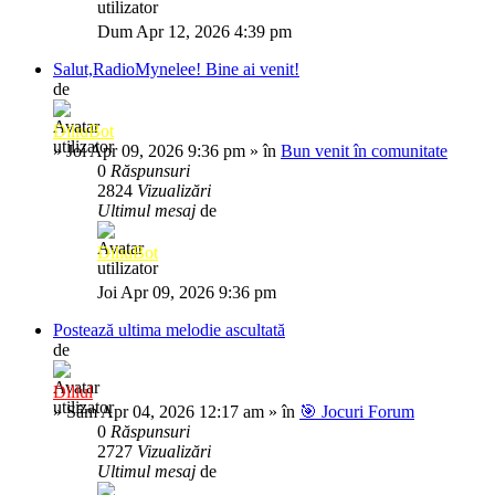
Dum Apr 12, 2026 4:39 pm
Salut,RadioMynelee! Bine ai venit!
de
DiliuBot
»
Joi Apr 09, 2026 9:36 pm
» în
Bun venit în comunitate
0
Răspunsuri
2824
Vizualizări
Ultimul mesaj
de
DiliuBot
Joi Apr 09, 2026 9:36 pm
Postează ultima melodie ascultată
de
Diliul
»
Sâm Apr 04, 2026 12:17 am
» în
🎯 Jocuri Forum
0
Răspunsuri
2727
Vizualizări
Ultimul mesaj
de