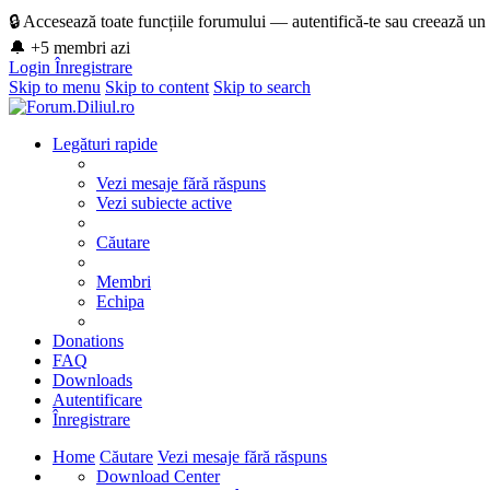
🔒 Accesează toate funcțiile forumului — autentifică-te sau creează un
🔔 +5 membri azi
Login
Înregistrare
Skip to menu
Skip to content
Skip to search
Legături rapide
Vezi mesaje fără răspuns
Vezi subiecte active
Căutare
Membri
Echipa
Donations
FAQ
Downloads
Autentificare
Înregistrare
Home
Căutare
Vezi mesaje fără răspuns
Download Center