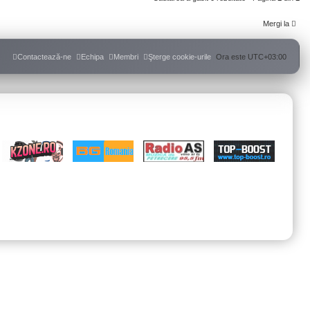
Mergi la
Contactează-ne
Echipa
Membri
Şterge cookie-urile
Ora este
UTC+03:00