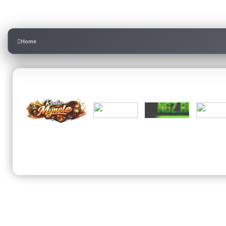
Mergeți la căutare avansată
Home