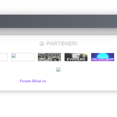
🤝 PARTENERI
© 2026
Forum.Diliul.ro
•
Dezvoltat & administrat de
Diliul.ro