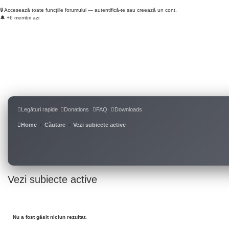
🔒 Accesează toate funcțiile forumului — autentifică-te sau creează un cont.
🔔 +6 membri azi
Login
Înregistrare
Legături rapide
Donations
FAQ
Downloads
Home
Căutare
Vezi subiecte active
Vezi subiecte active
Mergeți la căutare avansată
Nu a fost găsit niciun rezultat.