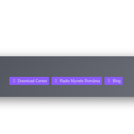
(Opens a new tab)
(Opens 
Download Center
Radio Mynele România
Blog