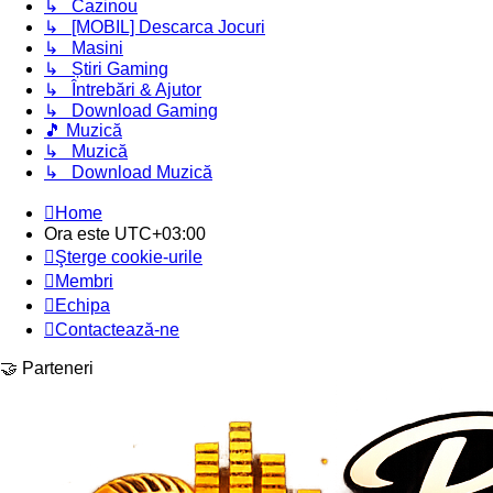
↳ Cazinou
↳ [MOBIL] Descarca Jocuri
↳ Masini
↳ Știri Gaming
↳ Întrebări & Ajutor
↳ Download Gaming
🎵 Muzică
↳ Muzică
↳ Download Muzică
Home
Ora este
UTC+03:00
Şterge cookie-urile
Membri
Echipa
Contactează-ne
🤝 Parteneri