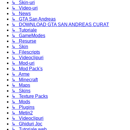
↳ Skin-uri
↳ Video-uri
↳ News
↳ GTA San Andreas
↳ DOWNLOAD GTA SAN ANDREAS CURAT
↳ Tutoriale
↳ GameModes
↳ Resurse
↳ Skin
↳ Filescripts
↳ Videoclipuri
↳ Mod-uri
↳ Mod Pack's
↳ Arme
↳ Minecraft
↳ Maps
↳ Skins
↳ Texture Packs
↳ Mods
↳ Plugins
↳ Metin2
↳ Videoclipuri
↳ Ghiduri Joc
↳ Tutoriale web