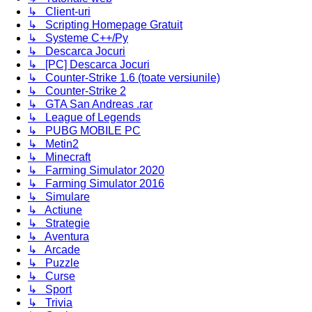
↳ Client-uri
↳ Scripting Homepage Gratuit
↳ Systeme C++/Py
↳ Descarca Jocuri
↳ [PC] Descarca Jocuri
↳ Counter-Strike 1.6 (toate versiunile)
↳ Counter-Strike 2
↳ GTA San Andreas .rar
↳ League of Legends
↳ PUBG MOBILE PC
↳ Metin2
↳ Minecraft
↳ Farming Simulator 2020
↳ Farming Simulator 2016
↳ Simulare
↳ Actiune
↳ Strategie
↳ Aventura
↳ Arcade
↳ Puzzle
↳ Curse
↳ Sport
↳ Trivia