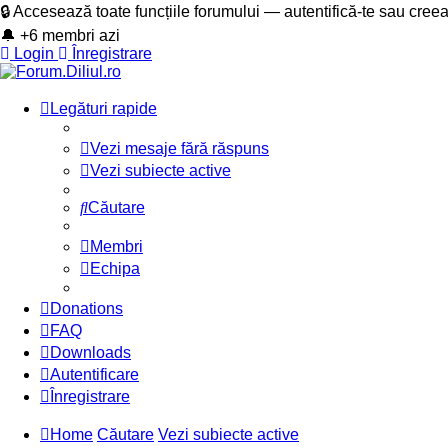
🔒 Accesează toate funcțiile forumului — autentifică-te sau cree
🔔 +6 membri azi
Login
Înregistrare
Legături rapide
Vezi mesaje fără răspuns
Vezi subiecte active
Căutare
Membri
Echipa
Donations
FAQ
Downloads
Autentificare
Înregistrare
Home
Căutare
Vezi subiecte active