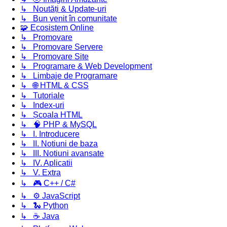
↳ Noutăți & Update-uri
↳ Bun venit în comunitate
🧩 Ecosistem Online
↳ Promovare
↳ Promovare Servere
↳ Promovare Site
↳ Programare & Web Development
↳ Limbaje de Programare
↳ 🌐 HTML & CSS
↳ Tutoriale
↳ Index-uri
↳ Școala HTML
↳ 🧠 PHP & MySQL
↳ I. Introducere
↳ II. Notiuni de baza
↳ III. Notiuni avansate
↳ IV. Aplicatii
↳ V. Extra
↳ 🎮 C++ / C#
↳ ⚙️ JavaScript
↳ 🐍 Python
↳ ☕ Java