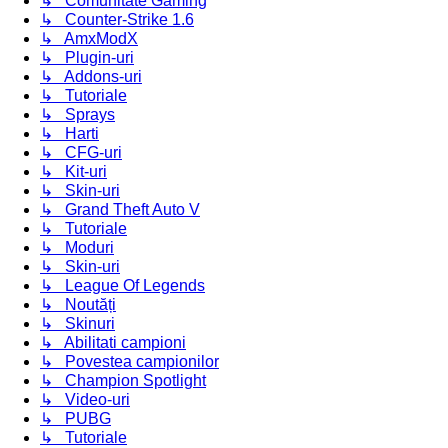
↳ Comunitate Gaming
↳ Counter-Strike 1.6
↳ AmxModX
↳ Plugin-uri
↳ Addons-uri
↳ Tutoriale
↳ Sprays
↳ Harti
↳ CFG-uri
↳ Kit-uri
↳ Skin-uri
↳ Grand Theft Auto V
↳ Tutoriale
↳ Moduri
↳ Skin-uri
↳ League Of Legends
↳ Noutăți
↳ Skinuri
↳ Abilitati campioni
↳ Povestea campionilor
↳ Champion Spotlight
↳ Video-uri
↳ PUBG
↳ Tutoriale