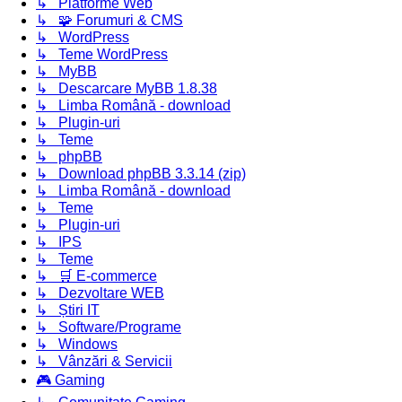
↳ Platforme Web
↳ 🧩 Forumuri & CMS
↳ WordPress
↳ Teme WordPress
↳ MyBB
↳ Descarcare MyBB 1.8.38
↳ Limba Română - download
↳ Plugin-uri
↳ Teme
↳ phpBB
↳ Download phpBB 3.3.14 (zip)
↳ Limba Română - download
↳ Teme
↳ Plugin-uri
↳ IPS
↳ Teme
↳ 🛒 E-commerce
↳ Dezvoltare WEB
↳ Știri IT
↳ Software/Programe
↳ Windows
↳ Vânzări & Servicii
🎮 Gaming