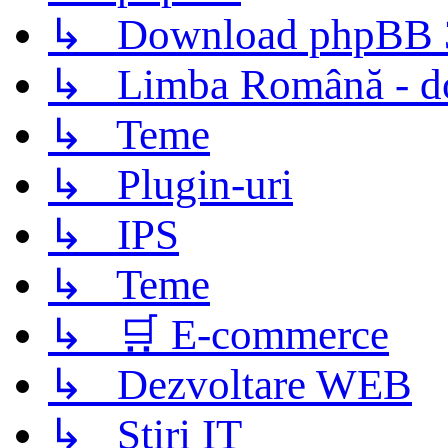
↳ Download phpBB 3.
↳ Limba Română - d
↳ Teme
↳ Plugin-uri
↳ IPS
↳ Teme
↳ 🛒 E-commerce
↳ Dezvoltare WEB
↳ Știri IT