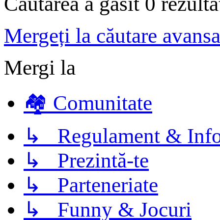
Căutarea a găsit 0 rezult
Mergeți la căutare avansa
Mergi la
🏘️ Comunitate
↳ Regulament & Info
↳ Prezintă-te
↳ Parteneriate
↳ Funny & Jocuri