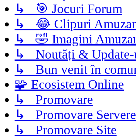
↳ 🎯 Jocuri Forum
↳ 😂 Clipuri Amuzan
↳ 🤣 Imagini Amuza
↳ Noutăți & Update-
↳ Bun venit în comun
🧩 Ecosistem Online
↳ Promovare
↳ Promovare Servere
↳ Promovare Site