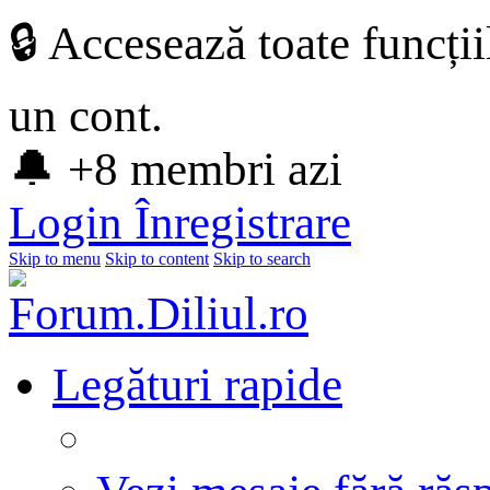
🔒 Accesează toate funcți
un cont.
🔔 +8 membri azi
Login
Înregistrare
Skip to menu
Skip to content
Skip to search
Legături rapide