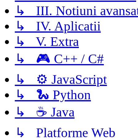
↳ III. Notiuni avansa
↳ IV. Aplicatii
↳ V. Extra
↳ 🎮 C++ / C#
↳ ⚙️ JavaScript
↳ 🐍 Python
↳ ☕ Java
↳ Platforme Web