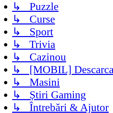
↳ Puzzle
↳ Curse
↳ Sport
↳ Trivia
↳ Cazinou
↳ [MOBIL] Descarca 
↳ Masini
↳ Știri Gaming
↳ Întrebări & Ajutor