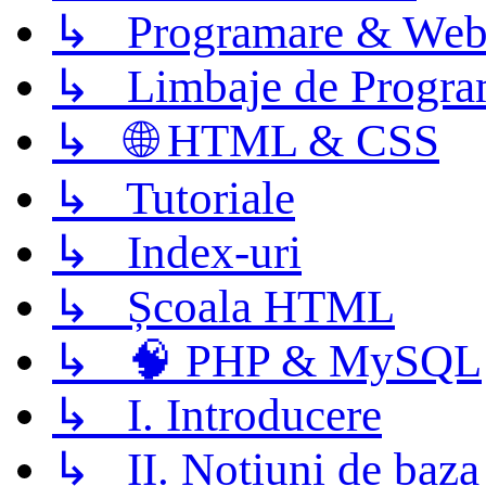
↳ Programare & Web
↳ Limbaje de Progra
↳ 🌐 HTML & CSS
↳ Tutoriale
↳ Index-uri
↳ Școala HTML
↳ 🧠 PHP & MySQL
↳ I. Introducere
↳ II. Notiuni de baza