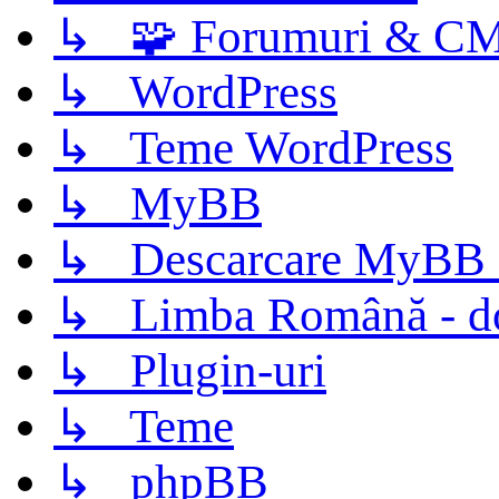
↳ 🧩 Forumuri & C
↳ WordPress
↳ Teme WordPress
↳ MyBB
↳ Descarcare MyBB 
↳ Limba Română - d
↳ Plugin-uri
↳ Teme
↳ phpBB