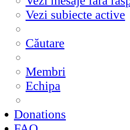
Vezi mesaje fără răs
Vezi subiecte active
Căutare
Membri
Echipa
Donations
FAQ