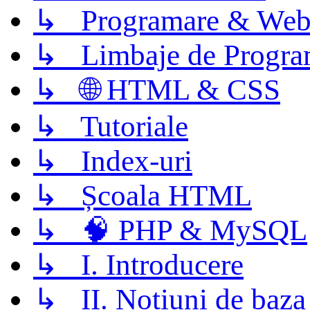
↳ Programare & Web
↳ Limbaje de Progra
↳ 🌐 HTML & CSS
↳ Tutoriale
↳ Index-uri
↳ Școala HTML
↳ 🧠 PHP & MySQL
↳ I. Introducere
↳ II. Notiuni de baza