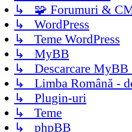
↳ 🧩 Forumuri & C
↳ WordPress
↳ Teme WordPress
↳ MyBB
↳ Descarcare MyBB 
↳ Limba Română - d
↳ Plugin-uri
↳ Teme
↳ phpBB