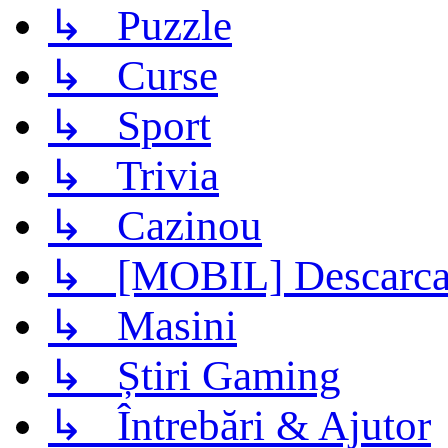
↳ Puzzle
↳ Curse
↳ Sport
↳ Trivia
↳ Cazinou
↳ [MOBIL] Descarca 
↳ Masini
↳ Știri Gaming
↳ Întrebări & Ajutor