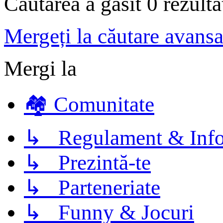
Căutarea a găsit 0 rezult
Mergeți la căutare avansa
Mergi la
🏘️ Comunitate
↳ Regulament & Info
↳ Prezintă-te
↳ Parteneriate
↳ Funny & Jocuri