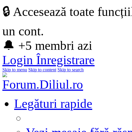
🔒 Accesează toate funcți
un cont.
🔔 +5 membri azi
Login
Înregistrare
Skip to menu
Skip to content
Skip to search
Legături rapide