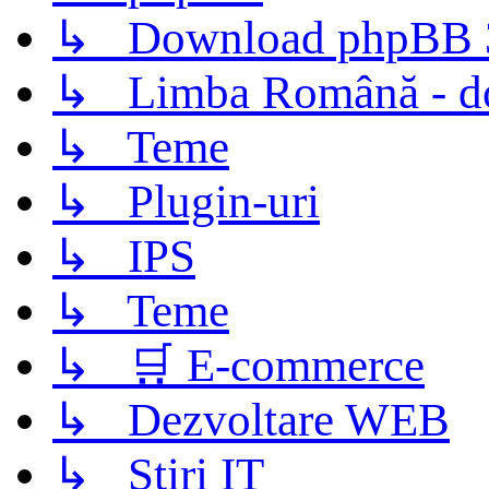
↳ Download phpBB 3.
↳ Limba Română - d
↳ Teme
↳ Plugin-uri
↳ IPS
↳ Teme
↳ 🛒 E-commerce
↳ Dezvoltare WEB
↳ Știri IT