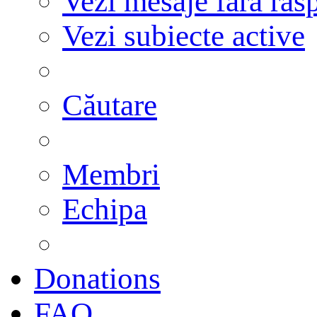
Vezi mesaje fără răs
Vezi subiecte active
Căutare
Membri
Echipa
Donations
FAQ