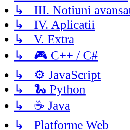
↳ III. Notiuni avansa
↳ IV. Aplicatii
↳ V. Extra
↳ 🎮 C++ / C#
↳ ⚙️ JavaScript
↳ 🐍 Python
↳ ☕ Java
↳ Platforme Web