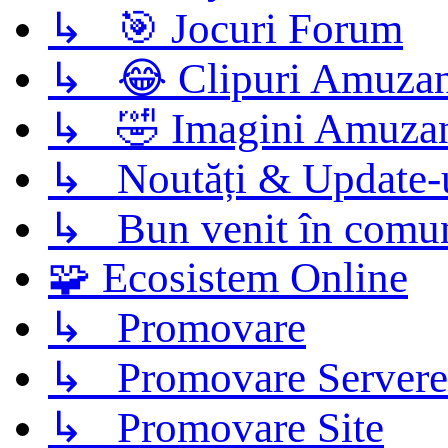
↳ 🎯 Jocuri Forum
↳ 😂 Clipuri Amuzan
↳ 🤣 Imagini Amuza
↳ Noutăți & Update-
↳ Bun venit în comun
🧩 Ecosistem Online
↳ Promovare
↳ Promovare Servere
↳ Promovare Site