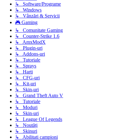
↳ Software/Programe
↳ Windows
↳ Vânzări & Servicii
🎮 Gaming
↳ Comunitate Gaming
↳ Counter-Strike 1.6
↳ AmxModX
↳ Plugin-uri
↳ Addons-uri
↳ Tutoriale
↳ Sprays
↳ Harti
↳ CFG-uri
↳ Kit-uri
↳ Skin-uri
↳ Grand Theft Auto V
↳ Tutoriale
↳ Moduri
↳ Skin-uri
↳ League Of Legends
↳ Noutăți
↳ Skinuri
↳ Abilitati campioni