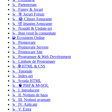
↳ Parteneriate
↳ Funny & Jocuri
↳ 🎯 Jocuri Forum
↳ 😂 Clipuri Amuzante
↳ 🤣 Imagini Amuzante
↳ Noutăți & Update-uri
↳ Bun venit în comunitate
🧩 Ecosistem Online
↳ Promovare
↳ Promovare Servere
↳ Promovare Site
↳ Programare & Web Development
↳ Limbaje de Programare
↳ 🌐 HTML & CSS
↳ Tutoriale
↳ Index-uri
↳ Școala HTML
↳ 🧠 PHP & MySQL
↳ I. Introducere
↳ II. Notiuni de baza
↳ III. Notiuni avansate
↳ IV. Aplicatii
↳ V. Extra