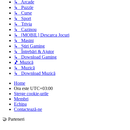
↳ Arcade
↳ Puzzle
↳ Curse
↳ Sport
↳ Trivia
↳ Cazinou
↳ [MOBIL] Descarca Jocuri
↳ Masini
↳ Știri Gaming
↳ Întrebări & Ajutor
↳ Download Gaming
🎵 Muzică
↳ Muzică
↳ Download Muzică
Home
Ora este
UTC+03:00
Şterge cookie-urile
Membri
Echipa
Contactează-ne
🤝 Parteneri