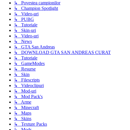
↳ Povestea campionilor
↳ Champion Spotlight
↳ Video-uri
↳ PUBG
↳ Tutoriale
↳ Skin-uri
↳ Video-uri
↳ News
↳ GTA San Andreas
↳ DOWNLOAD GTA SAN ANDREAS CURAT
↳ Tutoriale
↳ GameModes
↳ Resurse
↳ Skin
↳ Filescripts
↳ Videoclipuri
↳ Mod-uri
↳ Mod Pack's
↳ Arme
↳ Minecraft
↳ Maps
↳ Skins
↳ Texture Packs
↳ Mods