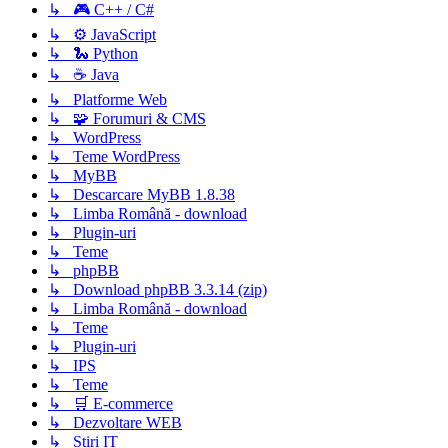
↳ 🎮 C++ / C#
↳ ⚙️ JavaScript
↳ 🐍 Python
↳ ☕ Java
↳ Platforme Web
↳ 🧩 Forumuri & CMS
↳ WordPress
↳ Teme WordPress
↳ MyBB
↳ Descarcare MyBB 1.8.38
↳ Limba Română - download
↳ Plugin-uri
↳ Teme
↳ phpBB
↳ Download phpBB 3.3.14 (zip)
↳ Limba Română - download
↳ Teme
↳ Plugin-uri
↳ IPS
↳ Teme
↳ 🛒 E-commerce
↳ Dezvoltare WEB
↳ Știri IT