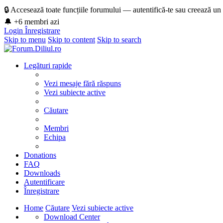
🔒 Accesează toate funcțiile forumului — autentifică-te sau creează un
🔔 +6 membri azi
Login
Înregistrare
Skip to menu
Skip to content
Skip to search
Legături rapide
Vezi mesaje fără răspuns
Vezi subiecte active
Căutare
Membri
Echipa
Donations
FAQ
Downloads
Autentificare
Înregistrare
Home
Căutare
Vezi subiecte active
Download Center