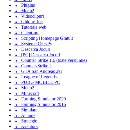
↳ Plugins
↳ Metin2
↳ Videoclipuri
↳ Ghiduri Joc
↳ Tutoriale web
↳ Client-uri
↳ Scripting Homepage Gratuit
↳ Systeme C++/Py
↳ Descarca Jocuri
↳ [PC] Descarca Jocuri
↳ Counter-Strike 1.6 (toate versiunile)
↳ Counter-Strike 2
↳ GTA San Andreas .rar
↳ League of Legends
↳ PUBG MOBILE PC
↳ Metin2
↳ Minecraft
↳ Farming Simulator 2020
↳ Farming Simulator 2016
↳ Simulare
↳ Actiune
↳ Strategie
↳ Aventura