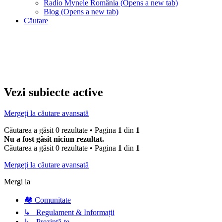
Radio Mynele România
(Opens a new tab)
Blog
(Opens a new tab)
Căutare
Vezi subiecte active
Mergeți la căutare avansată
Căutarea a găsit 0 rezultate • Pagina
1
din
1
Nu a fost găsit niciun rezultat.
Căutarea a găsit 0 rezultate • Pagina
1
din
1
Mergeți la căutare avansată
Mergi la
🏘️ Comunitate
↳ Regulament & Informații
↳ Prezintă-te