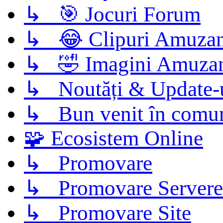
↳ 🎯 Jocuri Forum
↳ 😂 Clipuri Amuzan
↳ 🤣 Imagini Amuza
↳ Noutăți & Update-
↳ Bun venit în comun
🧩 Ecosistem Online
↳ Promovare
↳ Promovare Servere
↳ Promovare Site