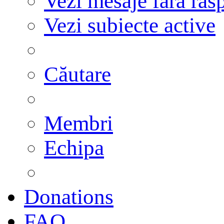
Vezi mesaje fără răs
Vezi subiecte active
Căutare
Membri
Echipa
Donations
FAQ