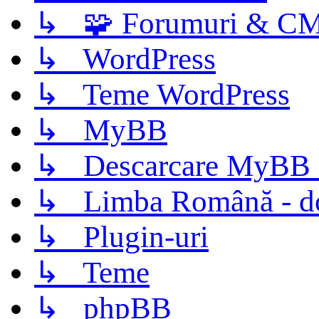
↳ 🧩 Forumuri & C
↳ WordPress
↳ Teme WordPress
↳ MyBB
↳ Descarcare MyBB 
↳ Limba Română - d
↳ Plugin-uri
↳ Teme
↳ phpBB