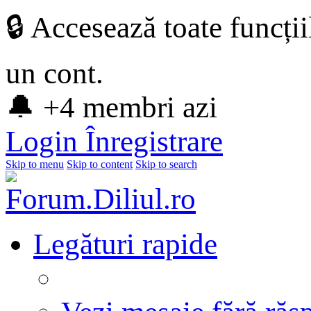
🔒 Accesează toate funcți
un cont.
🔔 +4 membri azi
Login
Înregistrare
Skip to menu
Skip to content
Skip to search
Legături rapide