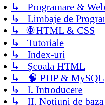
↳ Programare & Web
↳ Limbaje de Progra
↳ 🌐 HTML & CSS
↳ Tutoriale
↳ Index-uri
↳ Școala HTML
↳ 🧠 PHP & MySQL
↳ I. Introducere
↳ II. Notiuni de baza