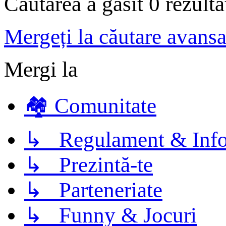
Căutarea a găsit 0 rezult
Mergeți la căutare avansa
Mergi la
🏘️ Comunitate
↳ Regulament & Info
↳ Prezintă-te
↳ Parteneriate
↳ Funny & Jocuri