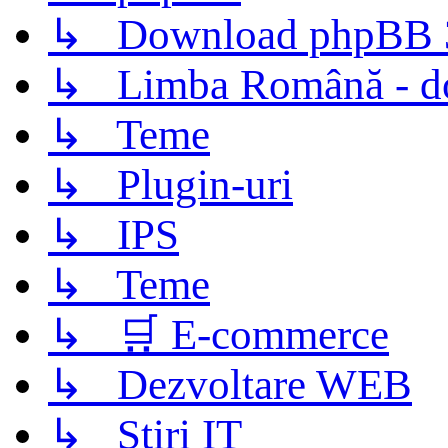
↳ Download phpBB 3.
↳ Limba Română - d
↳ Teme
↳ Plugin-uri
↳ IPS
↳ Teme
↳ 🛒 E-commerce
↳ Dezvoltare WEB
↳ Știri IT