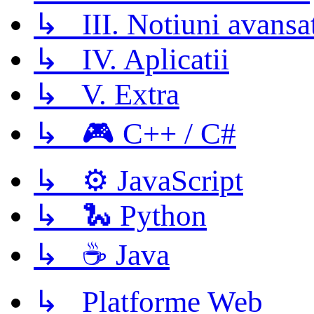
↳ III. Notiuni avansa
↳ IV. Aplicatii
↳ V. Extra
↳ 🎮 C++ / C#
↳ ⚙️ JavaScript
↳ 🐍 Python
↳ ☕ Java
↳ Platforme Web