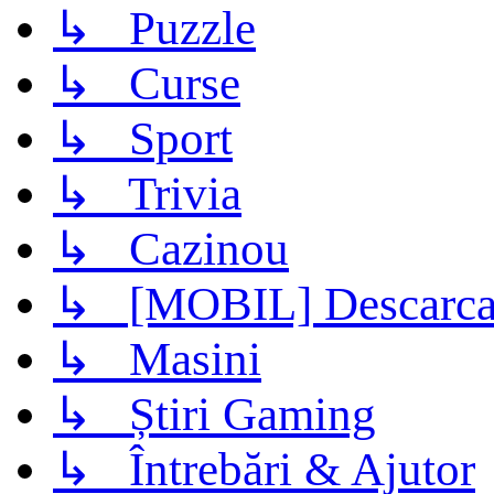
↳ Puzzle
↳ Curse
↳ Sport
↳ Trivia
↳ Cazinou
↳ [MOBIL] Descarca 
↳ Masini
↳ Știri Gaming
↳ Întrebări & Ajutor