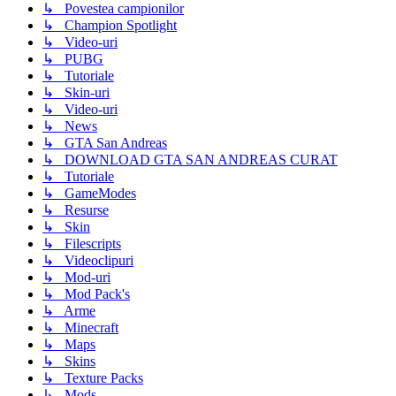
↳ Povestea campionilor
↳ Champion Spotlight
↳ Video-uri
↳ PUBG
↳ Tutoriale
↳ Skin-uri
↳ Video-uri
↳ News
↳ GTA San Andreas
↳ DOWNLOAD GTA SAN ANDREAS CURAT
↳ Tutoriale
↳ GameModes
↳ Resurse
↳ Skin
↳ Filescripts
↳ Videoclipuri
↳ Mod-uri
↳ Mod Pack's
↳ Arme
↳ Minecraft
↳ Maps
↳ Skins
↳ Texture Packs
↳ Mods