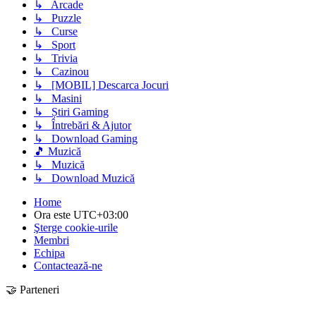
↳ Arcade
↳ Puzzle
↳ Curse
↳ Sport
↳ Trivia
↳ Cazinou
↳ [MOBIL] Descarca Jocuri
↳ Masini
↳ Știri Gaming
↳ Întrebări & Ajutor
↳ Download Gaming
🎵 Muzică
↳ Muzică
↳ Download Muzică
Home
Ora este
UTC+03:00
Şterge cookie-urile
Membri
Echipa
Contactează-ne
🤝 Parteneri