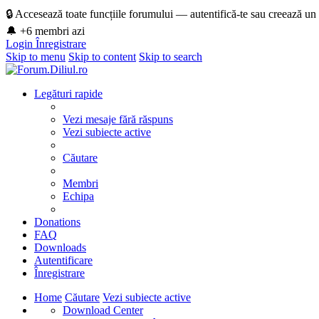
🔒 Accesează toate funcțiile forumului — autentifică-te sau creează un
🔔 +6 membri azi
Login
Înregistrare
Skip to menu
Skip to content
Skip to search
Legături rapide
Vezi mesaje fără răspuns
Vezi subiecte active
Căutare
Membri
Echipa
Donations
FAQ
Downloads
Autentificare
Înregistrare
Home
Căutare
Vezi subiecte active
Download Center