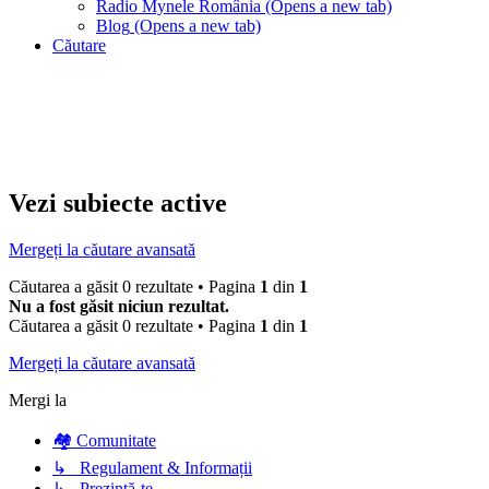
Radio Mynele România
(Opens a new tab)
Blog
(Opens a new tab)
Căutare
Vezi subiecte active
Mergeți la căutare avansată
Căutarea a găsit 0 rezultate • Pagina
1
din
1
Nu a fost găsit niciun rezultat.
Căutarea a găsit 0 rezultate • Pagina
1
din
1
Mergeți la căutare avansată
Mergi la
🏘️ Comunitate
↳ Regulament & Informații
↳ Prezintă-te