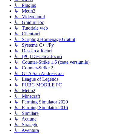
↳ Plugins
↳ Metin2
↳ Videoclipuri
↳ Ghiduri Joc
↳ Tutoriale web
↳ Client-uri
↳ Scripting Homepage Gratuit
↳ Systeme C++/Py
↳ Descarca Jocuri
↳ [PC] Descarca Jocuri
↳ Counter-Strike 1.6 (toate versiunile)
↳ Counter-Strike 2
↳ GTA San Andreas .rar
↳ League of Legends
↳ PUBG MOBILE PC
↳ Metin2
↳ Minecraft
↳ Farming Simulator 2020
↳ Farming Simulator 2016
↳ Simulare
↳ Actiune
↳ Strategie
↳ Aventura