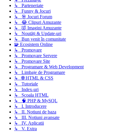
↳ Parteneriate
↳ Funny & Jocuri
↳ 🎯 Jocuri Forum
↳ 😂 Clipuri Amuzante
↳ 🤣 Imagini Amuzante
↳ Noutăți & Update-uri
↳ Bun venit în comunitate
🧩 Ecosistem Online
↳ Promovare
↳ Promovare Servere
↳ Promovare Site
↳ Programare & Web Development
↳ Limbaje de Programare
↳ 🌐 HTML & CSS
↳ Tutoriale
↳ Index-uri
↳ Școala HTML
↳ 🧠 PHP & MySQL
↳ I. Introducere
↳ II. Notiuni de baza
↳ III. Notiuni avansate
↳ IV. Aplicatii
↳ V. Extra