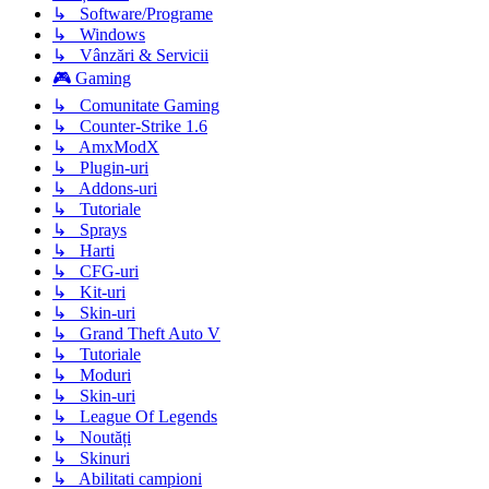
↳ Software/Programe
↳ Windows
↳ Vânzări & Servicii
🎮 Gaming
↳ Comunitate Gaming
↳ Counter-Strike 1.6
↳ AmxModX
↳ Plugin-uri
↳ Addons-uri
↳ Tutoriale
↳ Sprays
↳ Harti
↳ CFG-uri
↳ Kit-uri
↳ Skin-uri
↳ Grand Theft Auto V
↳ Tutoriale
↳ Moduri
↳ Skin-uri
↳ League Of Legends
↳ Noutăți
↳ Skinuri
↳ Abilitati campioni