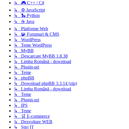
↳ 🎮 C++ / C#
↳ ⚙️ JavaScript
↳ 🐍 Python
↳ ☕ Java
↳ Platforme Web
↳ 🧩 Forumuri & CMS
↳ WordPress
↳ Teme WordPress
↳ MyBB
↳ Descarcare MyBB 1.8.38
↳ Limba Română - download
↳ Plugin-uri
↳ Teme
↳ phpBB
↳ Download phpBB 3.3.14 (zip)
↳ Limba Română - download
↳ Teme
↳ Plugin-uri
↳ IPS
↳ Teme
↳ 🛒 E-commerce
↳ Dezvoltare WEB
↳ Știri IT