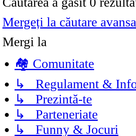
Căutarea a găsit 0 rezult
Mergeți la căutare avansa
Mergi la
🏘️ Comunitate
↳ Regulament & Info
↳ Prezintă-te
↳ Parteneriate
↳ Funny & Jocuri