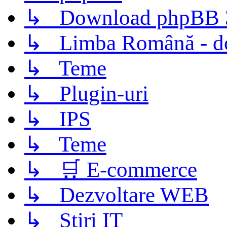
↳ Download phpBB 3.
↳ Limba Română - d
↳ Teme
↳ Plugin-uri
↳ IPS
↳ Teme
↳ 🛒 E-commerce
↳ Dezvoltare WEB
↳ Știri IT