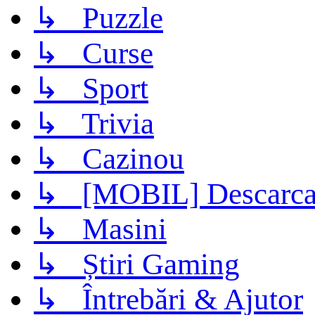
↳ Puzzle
↳ Curse
↳ Sport
↳ Trivia
↳ Cazinou
↳ [MOBIL] Descarca 
↳ Masini
↳ Știri Gaming
↳ Întrebări & Ajutor