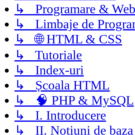
↳ Programare & Web
↳ Limbaje de Progra
↳ 🌐 HTML & CSS
↳ Tutoriale
↳ Index-uri
↳ Școala HTML
↳ 🧠 PHP & MySQL
↳ I. Introducere
↳ II. Notiuni de baza