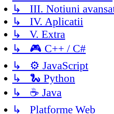
↳ III. Notiuni avansa
↳ IV. Aplicatii
↳ V. Extra
↳ 🎮 C++ / C#
↳ ⚙️ JavaScript
↳ 🐍 Python
↳ ☕ Java
↳ Platforme Web