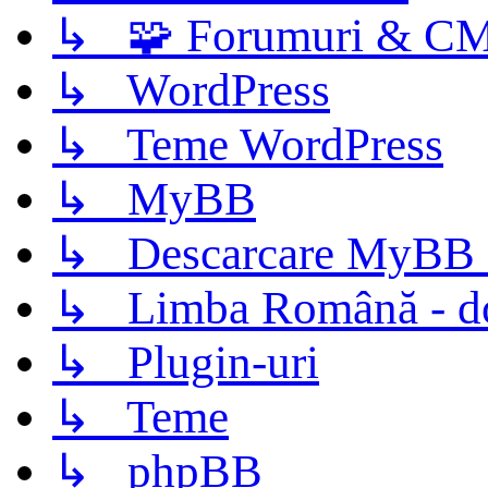
↳ 🧩 Forumuri & C
↳ WordPress
↳ Teme WordPress
↳ MyBB
↳ Descarcare MyBB 
↳ Limba Română - d
↳ Plugin-uri
↳ Teme
↳ phpBB