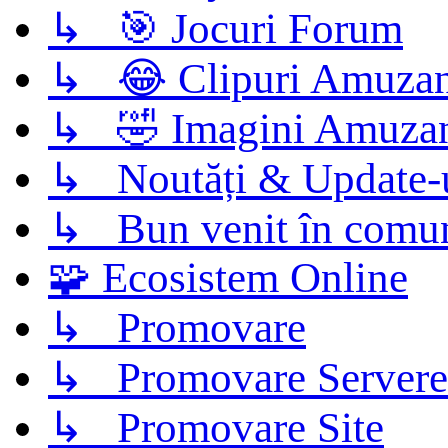
↳ 🎯 Jocuri Forum
↳ 😂 Clipuri Amuzan
↳ 🤣 Imagini Amuza
↳ Noutăți & Update-
↳ Bun venit în comun
🧩 Ecosistem Online
↳ Promovare
↳ Promovare Servere
↳ Promovare Site