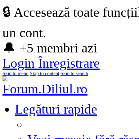
🔒 Accesează toate funcți
un cont.
🔔 +5 membri azi
Login
Înregistrare
Skip to menu
Skip to content
Skip to search
Legături rapide