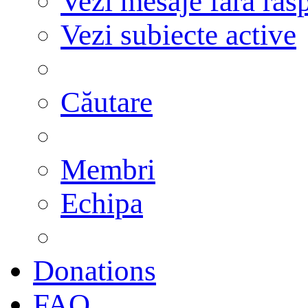
Vezi mesaje fără răs
Vezi subiecte active
Căutare
Membri
Echipa
Donations
FAQ