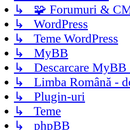
↳ 🧩 Forumuri & C
↳ WordPress
↳ Teme WordPress
↳ MyBB
↳ Descarcare MyBB 
↳ Limba Română - d
↳ Plugin-uri
↳ Teme
↳ phpBB