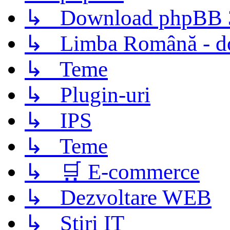
↳ Download phpBB 3.
↳ Limba Română - d
↳ Teme
↳ Plugin-uri
↳ IPS
↳ Teme
↳ 🛒 E-commerce
↳ Dezvoltare WEB
↳ Știri IT