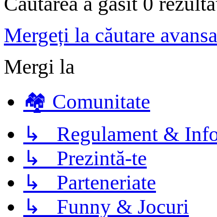
Căutarea a găsit 0 rezult
Mergeți la căutare avansa
Mergi la
🏘️ Comunitate
↳ Regulament & Info
↳ Prezintă-te
↳ Parteneriate
↳ Funny & Jocuri