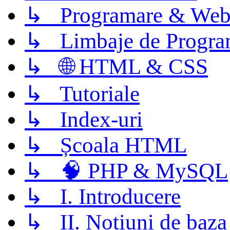
↳ Programare & Web
↳ Limbaje de Progra
↳ 🌐 HTML & CSS
↳ Tutoriale
↳ Index-uri
↳ Școala HTML
↳ 🧠 PHP & MySQL
↳ I. Introducere
↳ II. Notiuni de baza