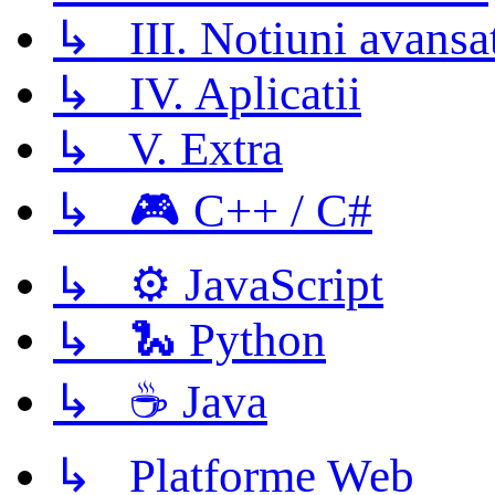
↳ III. Notiuni avansa
↳ IV. Aplicatii
↳ V. Extra
↳ 🎮 C++ / C#
↳ ⚙️ JavaScript
↳ 🐍 Python
↳ ☕ Java
↳ Platforme Web