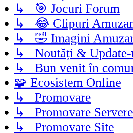
↳ 🎯 Jocuri Forum
↳ 😂 Clipuri Amuzan
↳ 🤣 Imagini Amuza
↳ Noutăți & Update-
↳ Bun venit în comun
🧩 Ecosistem Online
↳ Promovare
↳ Promovare Servere
↳ Promovare Site