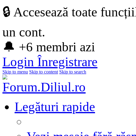
🔒 Accesează toate funcți
un cont.
🔔 +6 membri azi
Login
Înregistrare
Skip to menu
Skip to content
Skip to search
Legături rapide