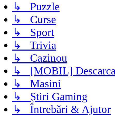
↳ Puzzle
↳ Curse
↳ Sport
↳ Trivia
↳ Cazinou
↳ [MOBIL] Descarca 
↳ Masini
↳ Știri Gaming
↳ Întrebări & Ajutor