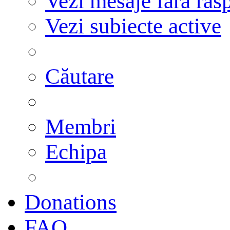
Vezi mesaje fără răs
Vezi subiecte active
Căutare
Membri
Echipa
Donations
FAQ