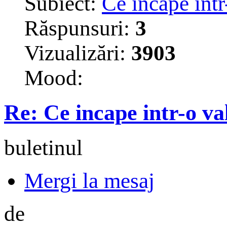
Subiect:
Ce incape intr
Răspunsuri:
3
Vizualizări:
3903
Mood:
Re: Ce incape intr-o va
buletinul
Mergi la mesaj
de