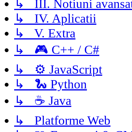
↳ III. Notiuni avansa
↳ IV. Aplicatii
↳ V. Extra
↳ 🎮 C++ / C#
↳ ⚙️ JavaScript
↳ 🐍 Python
↳ ☕ Java
↳ Platforme Web