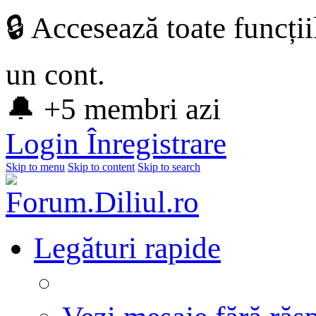
🔒 Accesează toate funcți
un cont.
🔔 +5 membri azi
Login
Înregistrare
Skip to menu
Skip to content
Skip to search
Legături rapide