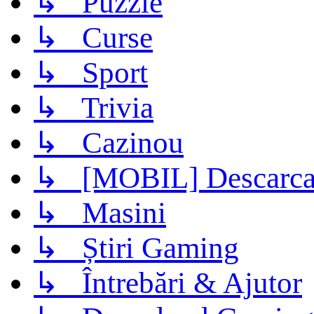
↳ Puzzle
↳ Curse
↳ Sport
↳ Trivia
↳ Cazinou
↳ [MOBIL] Descarca 
↳ Masini
↳ Știri Gaming
↳ Întrebări & Ajutor