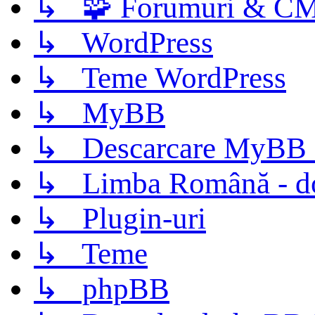
↳ 🧩 Forumuri & C
↳ WordPress
↳ Teme WordPress
↳ MyBB
↳ Descarcare MyBB 
↳ Limba Română - d
↳ Plugin-uri
↳ Teme
↳ phpBB