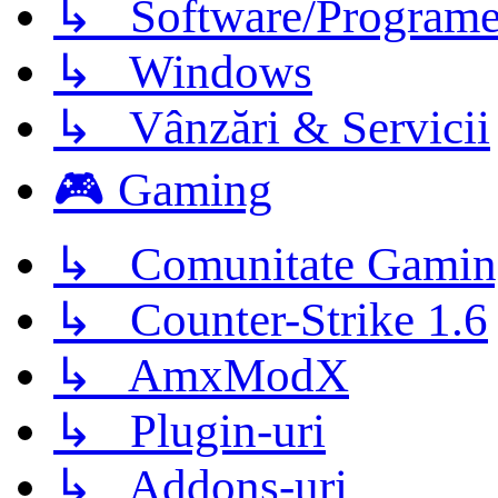
↳ Software/Program
↳ Windows
↳ Vânzări & Servicii
🎮 Gaming
↳ Comunitate Gamin
↳ Counter-Strike 1.6
↳ AmxModX
↳ Plugin-uri
↳ Addons-uri