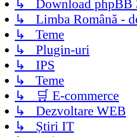
↳ Download phpBB 3.
↳ Limba Română - d
↳ Teme
↳ Plugin-uri
↳ IPS
↳ Teme
↳ 🛒 E-commerce
↳ Dezvoltare WEB
↳ Știri IT