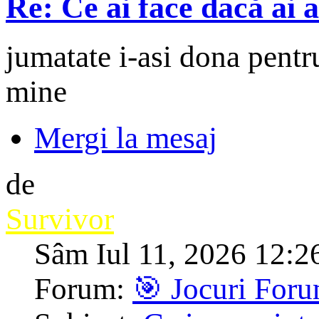
Re: Ce ai face dacă ai 
jumatate i-asi dona pentr
mine
Mergi la mesaj
de
Survivor
Sâm Iul 11, 2026 12:2
Forum:
🎯 Jocuri For