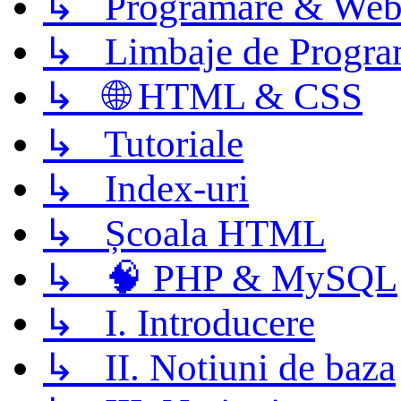
↳ Programare & Web
↳ Limbaje de Progra
↳ 🌐 HTML & CSS
↳ Tutoriale
↳ Index-uri
↳ Școala HTML
↳ 🧠 PHP & MySQL
↳ I. Introducere
↳ II. Notiuni de baza