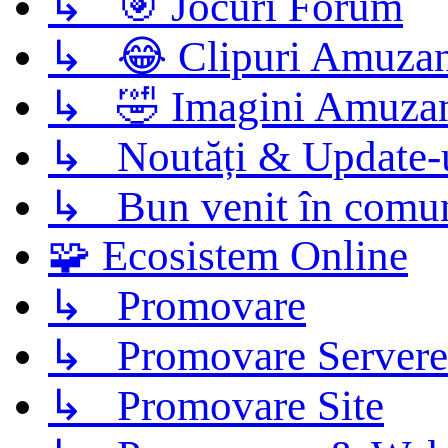
↳ 🎯 Jocuri Forum
↳ 😂 Clipuri Amuzan
↳ 🤣 Imagini Amuza
↳ Noutăți & Update-
↳ Bun venit în comun
🧩 Ecosistem Online
↳ Promovare
↳ Promovare Servere
↳ Promovare Site