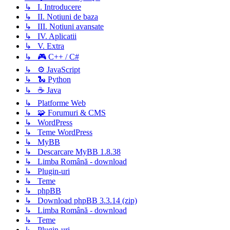
↳ I. Introducere
↳ II. Notiuni de baza
↳ III. Notiuni avansate
↳ IV. Aplicatii
↳ V. Extra
↳ 🎮 C++ / C#
↳ ⚙️ JavaScript
↳ 🐍 Python
↳ ☕ Java
↳ Platforme Web
↳ 🧩 Forumuri & CMS
↳ WordPress
↳ Teme WordPress
↳ MyBB
↳ Descarcare MyBB 1.8.38
↳ Limba Română - download
↳ Plugin-uri
↳ Teme
↳ phpBB
↳ Download phpBB 3.3.14 (zip)
↳ Limba Română - download
↳ Teme
↳ Plugin-uri