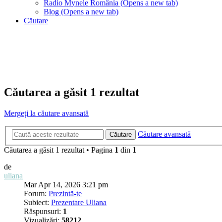
Radio Mynele România
(Opens a new tab)
Blog
(Opens a new tab)
Căutare
Căutarea a găsit 1 rezultat
Mergeți la căutare avansată
Căutare avansată
Căutare
Căutarea a găsit 1 rezultat • Pagina
1
din
1
de
uliana
Mar Apr 14, 2026 3:21 pm
Forum:
Prezintă-te
Subiect:
Prezentare Uliana
Răspunsuri:
1
Vizualizări:
58212