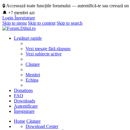
🔒 Accesează toate funcțiile forumului — autentifică-te sau creează un
🔔 +7 membri azi
Login
Înregistrare
Skip to menu
Skip to content
Skip to search
Legături rapide
Vezi mesaje fără răspuns
Vezi subiecte active
Căutare
Membri
Echipa
Donations
FAQ
Downloads
Autentificare
Înregistrare
Home
Căutare
Download Center