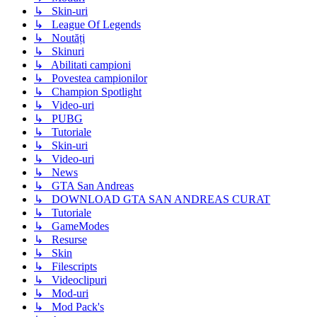
↳ Skin-uri
↳ League Of Legends
↳ Noutăți
↳ Skinuri
↳ Abilitati campioni
↳ Povestea campionilor
↳ Champion Spotlight
↳ Video-uri
↳ PUBG
↳ Tutoriale
↳ Skin-uri
↳ Video-uri
↳ News
↳ GTA San Andreas
↳ DOWNLOAD GTA SAN ANDREAS CURAT
↳ Tutoriale
↳ GameModes
↳ Resurse
↳ Skin
↳ Filescripts
↳ Videoclipuri
↳ Mod-uri
↳ Mod Pack's