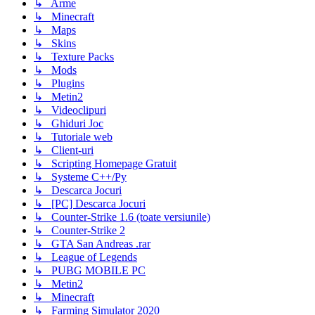
↳ Arme
↳ Minecraft
↳ Maps
↳ Skins
↳ Texture Packs
↳ Mods
↳ Plugins
↳ Metin2
↳ Videoclipuri
↳ Ghiduri Joc
↳ Tutoriale web
↳ Client-uri
↳ Scripting Homepage Gratuit
↳ Systeme C++/Py
↳ Descarca Jocuri
↳ [PC] Descarca Jocuri
↳ Counter-Strike 1.6 (toate versiunile)
↳ Counter-Strike 2
↳ GTA San Andreas .rar
↳ League of Legends
↳ PUBG MOBILE PC
↳ Metin2
↳ Minecraft
↳ Farming Simulator 2020