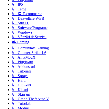
↳ IPS
↳ Teme
↳ 🛒 E-commerce
↳ Dezvoltare WEB
↳ Știri IT
↳ Software/Programe
↳ Windows
↳ Vânzări & Servicii
🎮 Gaming
↳ Comunitate Gaming
↳ Counter-Strike 1.6
↳ AmxModX
↳ Plugin-uri
↳ Addons-uri
↳ Tutoriale
↳ Sprays
↳ Harti
↳ CFG-uri
↳ Kit-uri
↳ Skin-uri
↳ Grand Theft Auto V
↳ Tutoriale
↳ Moduri