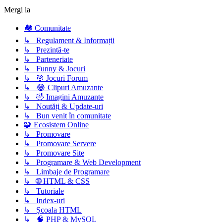
Mergi la
🏘️ Comunitate
↳ Regulament & Informații
↳ Prezintă-te
↳ Parteneriate
↳ Funny & Jocuri
↳ 🎯 Jocuri Forum
↳ 😂 Clipuri Amuzante
↳ 🤣 Imagini Amuzante
↳ Noutăți & Update-uri
↳ Bun venit în comunitate
🧩 Ecosistem Online
↳ Promovare
↳ Promovare Servere
↳ Promovare Site
↳ Programare & Web Development
↳ Limbaje de Programare
↳ 🌐 HTML & CSS
↳ Tutoriale
↳ Index-uri
↳ Școala HTML
↳ 🧠 PHP & MySQL