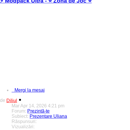
⚡️ Modpack Ultra - ⭐️ Zona de Joc ⭐️
📹 Prezentare ModPack: https://youtu.be/BJsCseeY_Z8
*descarca1*
Pentru a activa sau dezactiva ENB: SHIFT+F12
https://i.postimg.cc/WdnKRG47/sa-mp-036.png
https://i.postimg.cc/56Wk67YS/sa-mp-034.png
https://i.postimg.cc/rdHfcQ2C/sa-mp-031.png
https://i.postimg.cc/8jGt179t/sa-mp-023.png ...
Mergi la mesaj
de
Diliul
Mar Apr 14, 2026 4:21 pm
Forum:
Prezintă-te
Subiect:
Prezentare Uliana
Răspunsuri:
1
Vizualizări:
58263