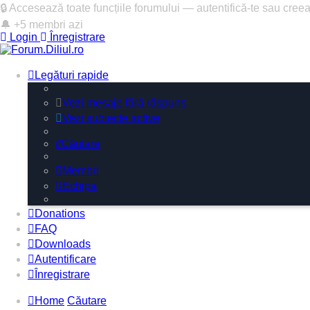
🔒 Accesează toate funcțiile forumului — autentifică-te sau cree
🔔 +5 membri azi
Login
Înregistrare
Legături rapide
Vezi mesaje fără răspuns
Vezi subiecte active
Căutare
Membri
Echipa
Donations
FAQ
Downloads
Autentificare
Înregistrare
Home
Căutare