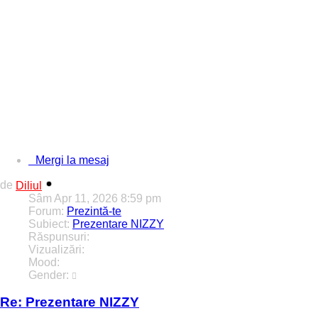
Acum îți poți promova proiectul direct pe forumul nostru!
Alege unul dintre pachetele de mai jos și atrage atenția comunită
[hr]
🔥 1. Banner în Header
📍 Locație ...
Mergi la mesaj
de
Diliul
Sâm Apr 11, 2026 8:59 pm
Forum:
Prezintă-te
Subiect:
Prezentare NIZZY
Răspunsuri:
5
Vizualizări:
20525
Mood:
Gender:
Re: Prezentare NIZZY