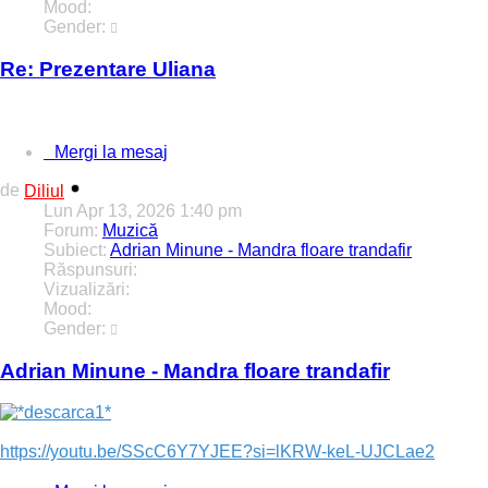
Mood:
Gender:
Re: Prezentare Uliana
Bine ai venit alături de noi.
Mergi la mesaj
de
Diliul
Lun Apr 13, 2026 1:40 pm
Forum:
Muzică
Subiect:
Adrian Minune - Mandra floare trandafir
Răspunsuri:
0
Vizualizări:
30172
Mood:
Gender:
Adrian Minune - Mandra floare trandafir
https://youtu.be/SScC6Y7YJEE?si=lKRW-keL-UJCLae2