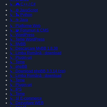
↳ 🎮 C++ / C#
↳ ⚙️ JavaScript
↳ 🐍 Python
↳ ☕ Java
↳ Platforme Web
↳ 🧩 Forumuri & CMS
↳ WordPress
↳ Teme WordPress
↳ MyBB
↳ Descarcare MyBB 1.8.38
↳ Limba Română - download
↳ Plugin-uri
↳ Teme
↳ phpBB
↳ Download phpBB 3.3.14 (zip)
↳ Limba Română - download
↳ Teme
↳ Plugin-uri
↳ IPS
↳ Teme
↳ 🛒 E-commerce
↳ Dezvoltare WEB