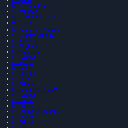
↳ Știri IT
↳ Software/Programe
↳ Windows
↳ Vânzări & Servicii
🎮 Gaming
↳ Comunitate Gaming
↳ Counter-Strike 1.6
↳ AmxModX
↳ Plugin-uri
↳ Addons-uri
↳ Tutoriale
↳ Sprays
↳ Harti
↳ CFG-uri
↳ Kit-uri
↳ Skin-uri
↳ Grand Theft Auto V
↳ Tutoriale
↳ Moduri
↳ Skin-uri
↳ League Of Legends
↳ Noutăți
↳ Skinuri
↳ Abilitati campioni