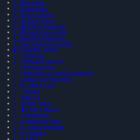
↳ Prezintă-te
↳ Parteneriate
↳ Funny & Jocuri
↳ 🎯 Jocuri Forum
↳ 😂 Clipuri Amuzante
↳ 🤣 Imagini Amuzante
↳ Noutăți & Update-uri
↳ Bun venit în comunitate
🧩 Ecosistem Online
↳ Promovare
↳ Promovare Servere
↳ Promovare Site
↳ Programare & Web Development
↳ Limbaje de Programare
↳ 🌐 HTML & CSS
↳ Tutoriale
↳ Index-uri
↳ Școala HTML
↳ 🧠 PHP & MySQL
↳ I. Introducere
↳ II. Notiuni de baza
↳ III. Notiuni avansate
↳ IV. Aplicatii
↳ V. Extra