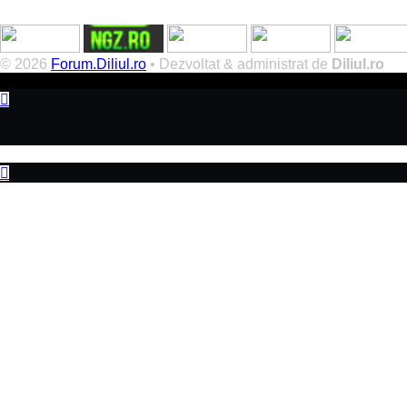
© 2026
Forum.Diliul.ro
•
Dezvoltat & administrat de
Diliul.ro