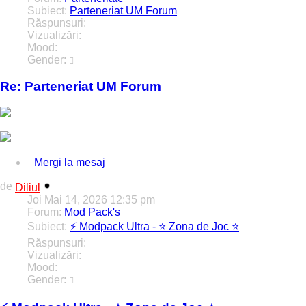
Subiect:
Parteneriat UM Forum
Răspunsuri:
1
Vizualizări:
5271
Mood:
Gender:
Re: Parteneriat UM Forum
voi adăuga în această seară bannerul.
Mergi la mesaj
de
Diliul
Joi Mai 14, 2026 12:35 pm
Forum:
Mod Pack's
Subiect:
⚡️ Modpack Ultra - ⭐️ Zona de Joc ⭐️
Răspunsuri:
0
Vizualizări:
29331
Mood:
Gender: