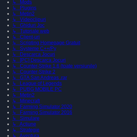
↳ Mods
↳ Plugins
↳ Metin2
↳ Videoclipuri
↳ Ghiduri Joc
↳ Tutoriale web
↳ Client-uri
↳ Scripting Homepage Gratuit
↳ Systeme C++/Py
↳ Descarca Jocuri
↳ [PC] Descarca Jocuri
↳ Counter-Strike 1.6 (toate versiunile)
↳ Counter-Strike 2
↳ GTA San Andreas .rar
↳ League of Legends
↳ PUBG MOBILE PC
↳ Metin2
↳ Minecraft
↳ Farming Simulator 2020
↳ Farming Simulator 2016
↳ Simulare
↳ Actiune
↳ Strategie
↳ Aventura