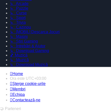
↳ Arcade
↳ Puzzle
↳ Curse
↳ Sport
↳ Trivia
↳ Cazinou
↳ [MOBIL] Descarca Jocuri
↳ Masini
↳ Știri Gaming
↳ Întrebări & Ajutor
↳ Download Gaming
🎵 Muzică
↳ Muzică
↳ Download Muzică
Home
Ora este
UTC+03:00
Şterge cookie-urile
Membri
Echipa
Contactează-ne
🤝 Parteneri