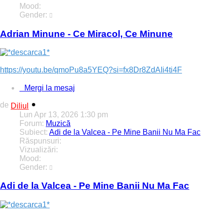
Mood:
Gender:
Adrian Minune - Ce Miracol, Ce Minune
https://youtu.be/qmoPu8a5YEQ?si=fx8Dr8ZdAIi4ti4F
Mergi la mesaj
de
Diliul
Lun Apr 13, 2026 1:30 pm
Forum:
Muzică
Subiect:
Adi de la Valcea - Pe Mine Banii Nu Ma Fac
Răspunsuri:
0
Vizualizări:
1795
Mood:
Gender:
Adi de la Valcea - Pe Mine Banii Nu Ma Fac