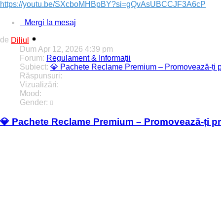
https://youtu.be/SXcboMHBpBY?si=gQvAsUBCCJF3A6cP
Mergi la mesaj
de
Diliul
Dum Apr 12, 2026 4:39 pm
Forum:
Regulament & Informații
Subiect:
💎 Pachete Reclame Premium – Promovează-ți proi
Răspunsuri:
0
Vizualizări:
212980
Mood:
Gender:
💎 Pachete Reclame Premium – Promovează-ți proie
💎 Pachete Reclame Premium
🚀 Promovează-ți proiectul pe forum.diliul.ro !
[hr]
📢 Vrei mai multă vizibilitate?