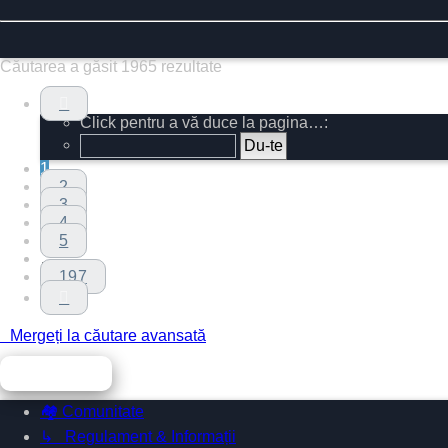
Căutarea a găsit 1965 rezultate
Pagina
1
Click pentru a vă duce la pagina…:
din
197
1
2
3
4
5
…
197
Următorul
Mergeți la căutare avansată
Mergi la
🏘️ Comunitate
↳ Regulament & Informații