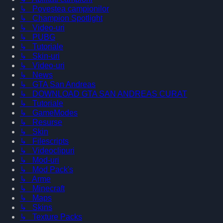
↳ Povestea campionilor
↳ Champion Spotlight
↳ Video-uri
↳ PUBG
↳ Tutoriale
↳ Skin-uri
↳ Video-uri
↳ News
↳ GTA San Andreas
↳ DOWNLOAD GTA SAN ANDREAS CURAT
↳ Tutoriale
↳ GameModes
↳ Resurse
↳ Skin
↳ Filescripts
↳ Videoclipuri
↳ Mod-uri
↳ Mod Pack's
↳ Arme
↳ Minecraft
↳ Maps
↳ Skins
↳ Texture Packs