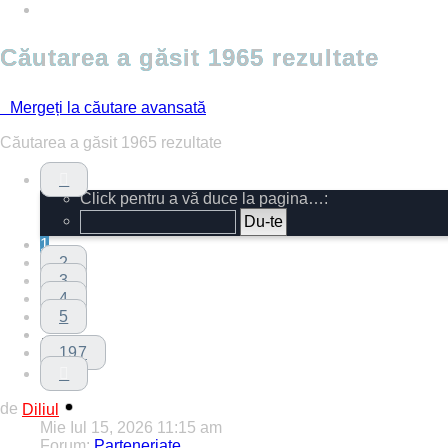
Căutarea a găsit 1965 rezultate
Mergeți la căutare avansată
Căutarea a găsit 1965 rezultate
Pagina
1
Click pentru a vă duce la pagina…:
din
197
1
2
3
4
5
…
197
Următorul
de
Diliul
Mie Iul 15, 2026 11:15 am
Forum:
Parteneriate