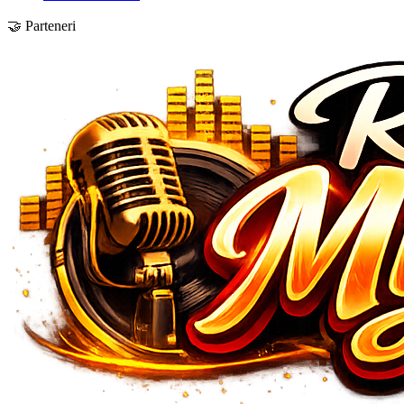
🤝 Parteneri