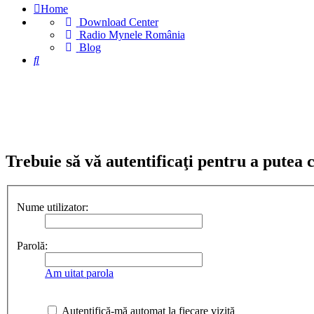
Home
Download Center
(Opens
Radio Mynele România
(Opens
a
Blog
Căutare
a
new
new
tab)
tab)
Trebuie să vă autentificaţi pentru a putea 
Nume utilizator:
Parolă:
Am uitat parola
Autentifică-mă automat la fiecare vizită