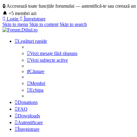
🔒 Accesează toate funcțiile forumului — autentifică-te sau creează un
🔔 +5 membri azi
Login
Înregistrare
Skip to menu
Skip to content
Skip to search
Legături rapide
Vezi mesaje fără răspuns
Vezi subiecte active
Căutare
Membri
Echipa
Donations
FAQ
Downloads
Autentificare
Înregistrare