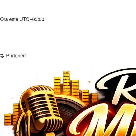
Înregistrare
Home
Ora este
UTC+03:00
Şterge cookie-urile
Membri
Echipa
Contactează-ne
🤝 Parteneri