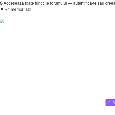
🔒 Accesează toate funcțiile forumului — autentifică-te sau cree
🔔 +4 membri azi
Login
Înregistrare
Legături rapide
Vezi mesaje fără răspuns
Vezi subiecte active
Căutare
Membri
Echipa
Donations
FAQ
Downloads
Autentificare
Înregistrare
Home
D
Căutare