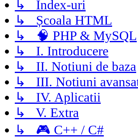
↳ Index-uri
↳ Școala HTML
↳ 🧠 PHP & MySQL
↳ I. Introducere
↳ II. Notiuni de baza
↳ III. Notiuni avansa
↳ IV. Aplicatii
↳ V. Extra
↳ 🎮 C++ / C#