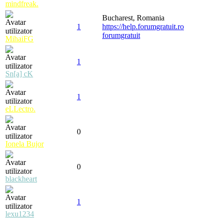
mindfreak.
Bucharest, Romania
1
https://help.forumgratuit.ro
forumgratuit
MihaiFG
1
Sn[a] cK
1
eLLectro.
0
Ionela Bujor
0
blackheart
1
lexu1234