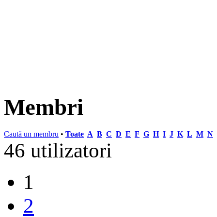
Membri
Caută un membru
•
Toate
A
B
C
D
E
F
G
H
I
J
K
L
M
N
46 utilizatori
1
2