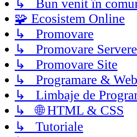
↳ Bun venit în comun
🧩 Ecosistem Online
↳ Promovare
↳ Promovare Servere
↳ Promovare Site
↳ Programare & Web
↳ Limbaje de Progra
↳ 🌐 HTML & CSS
↳ Tutoriale