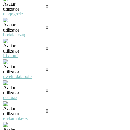
0
etbqogoziz
0
bodalahezug
0
irixubuf
0
uwehudafabofe
0
osefuax
0
efekamukeoz