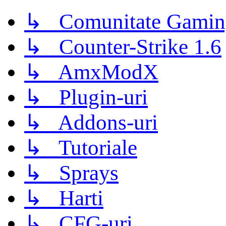
↳ Comunitate Gamin
↳ Counter-Strike 1.6
↳ AmxModX
↳ Plugin-uri
↳ Addons-uri
↳ Tutoriale
↳ Sprays
↳ Harti
↳ CFG-uri