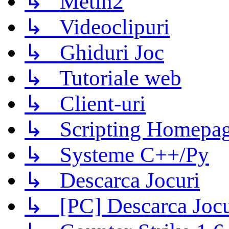
↳ Metin2
↳ Videoclipuri
↳ Ghiduri Joc
↳ Tutoriale web
↳ Client-uri
↳ Scripting Homepage
↳ Systeme C++/Py
↳ Descarca Jocuri
↳ [PC] Descarca Jocu