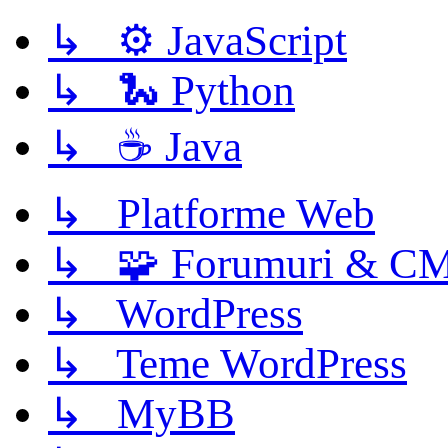
↳ ⚙️ JavaScript
↳ 🐍 Python
↳ ☕ Java
↳ Platforme Web
↳ 🧩 Forumuri & C
↳ WordPress
↳ Teme WordPress
↳ MyBB