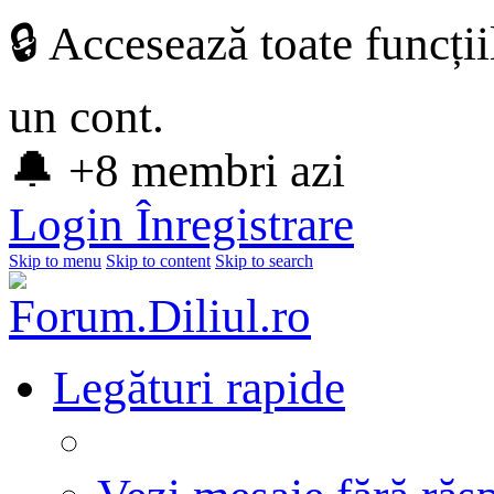
🔒 Accesează toate funcți
un cont.
🔔 +8 membri azi
Login
Înregistrare
Skip to menu
Skip to content
Skip to search
Legături rapide