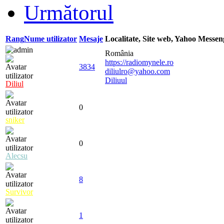
Următorul
Rang
Nume utilizator
Mesaje
Localitate, Site web, Yahoo Messe
România
https://radiomynele.ro
3834
diliulro@yahoo.com
Diliuul
Diliul
0
sniker
0
Alecsu
8
Survivor
1