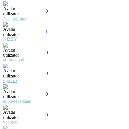
0
NT | ovidiux
1
NIZZY
0
aqutovegad
0
ugesfoz
0
eucuwezarahak
0
uatakoo