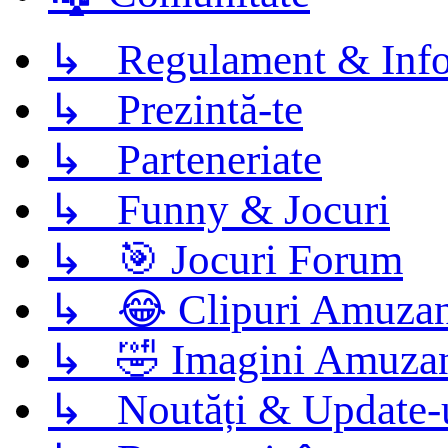
↳ Regulament & Info
↳ Prezintă-te
↳ Parteneriate
↳ Funny & Jocuri
↳ 🎯 Jocuri Forum
↳ 😂 Clipuri Amuzan
↳ 🤣 Imagini Amuza
↳ Noutăți & Update-