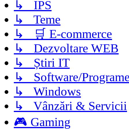
↳ IPS
↳ Teme
↳ 🛒 E-commerce
↳ Dezvoltare WEB
↳ Știri IT
↳ Software/Program
↳ Windows
↳ Vânzări & Servicii
🎮 Gaming