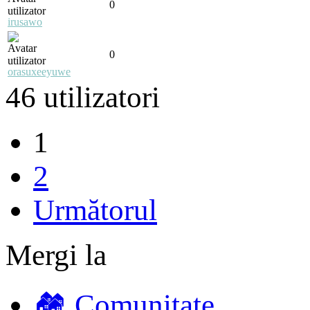
0
irusawo
0
orasuxeeyuwe
46 utilizatori
1
2
Următorul
Mergi la
🏘️ Comunitate