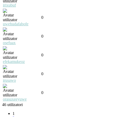
irixubuf
0
uwehudafabofe
0
osefuax
0
efekamukeoz
0
irusawo
0
orasuxeeyuwe
46 utilizatori
1