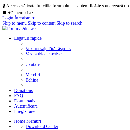
🔒 Accesează toate funcțiile forumului — autentifică-te sau creează un
🔔 +7 membri azi
Login
Înregistrare
Skip to menu
Skip to content
Skip to search
Legături rapide
Vezi mesaje fără răspuns
Vezi subiecte active
Căutare
Membri
Echipa
Donations
FAQ
Downloads
Autentificare
Înregistrare
Home
Membri
Download Center