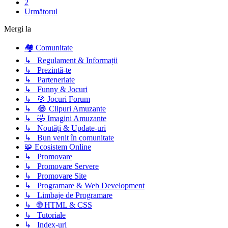
2
Următorul
Mergi la
🏘️ Comunitate
↳ Regulament & Informații
↳ Prezintă-te
↳ Parteneriate
↳ Funny & Jocuri
↳ 🎯 Jocuri Forum
↳ 😂 Clipuri Amuzante
↳ 🤣 Imagini Amuzante
↳ Noutăți & Update-uri
↳ Bun venit în comunitate
🧩 Ecosistem Online
↳ Promovare
↳ Promovare Servere
↳ Promovare Site
↳ Programare & Web Development
↳ Limbaje de Programare
↳ 🌐 HTML & CSS
↳ Tutoriale
↳ Index-uri