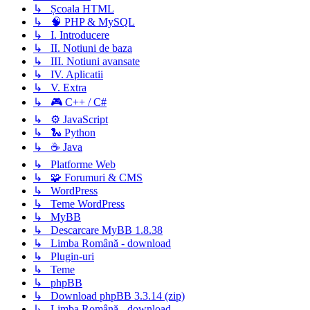
↳ Școala HTML
↳ 🧠 PHP & MySQL
↳ I. Introducere
↳ II. Notiuni de baza
↳ III. Notiuni avansate
↳ IV. Aplicatii
↳ V. Extra
↳ 🎮 C++ / C#
↳ ⚙️ JavaScript
↳ 🐍 Python
↳ ☕ Java
↳ Platforme Web
↳ 🧩 Forumuri & CMS
↳ WordPress
↳ Teme WordPress
↳ MyBB
↳ Descarcare MyBB 1.8.38
↳ Limba Română - download
↳ Plugin-uri
↳ Teme
↳ phpBB
↳ Download phpBB 3.3.14 (zip)
↳ Limba Română - download