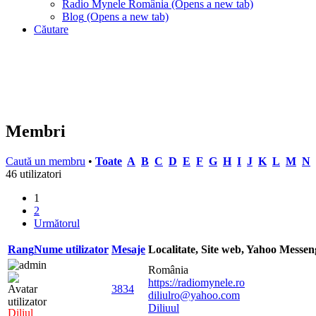
Radio Mynele România
(Opens a new tab)
Blog
(Opens a new tab)
Căutare
Membri
Caută un membru
•
Toate
A
B
C
D
E
F
G
H
I
J
K
L
M
N
46 utilizatori
1
2
Următorul
Rang
Nume utilizator
Mesaje
Localitate, Site web, Yahoo Messe
România
https://radiomynele.ro
3834
diliulro@yahoo.com
Diliuul
Diliul