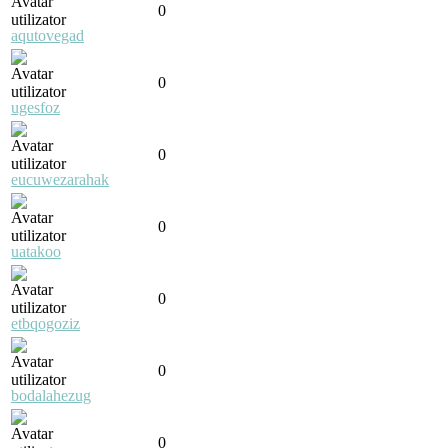
0
aqutovegad
0
ugesfoz
0
eucuwezarahak
0
uatakoo
0
etbqogoziz
0
bodalahezug
0