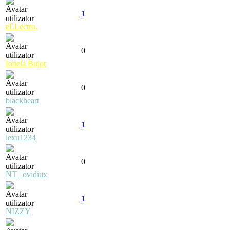
1
eLLectro.
0
Ionela Bujor
0
blackheart
1
lexu1234
0
NT | ovidiux
1
NIZZY