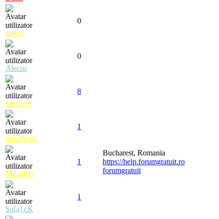
0
sniker
0
Alecsu
8
Survivor
1
mindfreak.
Bucharest, Romania
1
https://help.forumgratuit.ro
forumgratuit
MihaiFG
1
Sn[a] cK