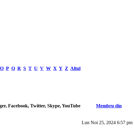
O
P
Q
R
S
T
U
V
W
X
Y
Z
Altul
nger, Facebook, Twitter, Skype, YouTube
Membru din
Lun Noi 25, 2024 6:57 pm