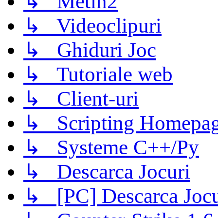
↳ Metin2
↳ Videoclipuri
↳ Ghiduri Joc
↳ Tutoriale web
↳ Client-uri
↳ Scripting Homepage
↳ Systeme C++/Py
↳ Descarca Jocuri
↳ [PC] Descarca Jocu