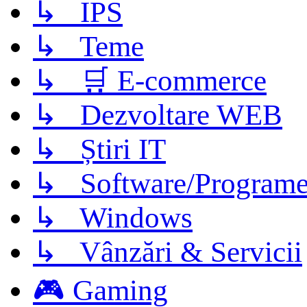
↳ IPS
↳ Teme
↳ 🛒 E-commerce
↳ Dezvoltare WEB
↳ Știri IT
↳ Software/Program
↳ Windows
↳ Vânzări & Servicii
🎮 Gaming