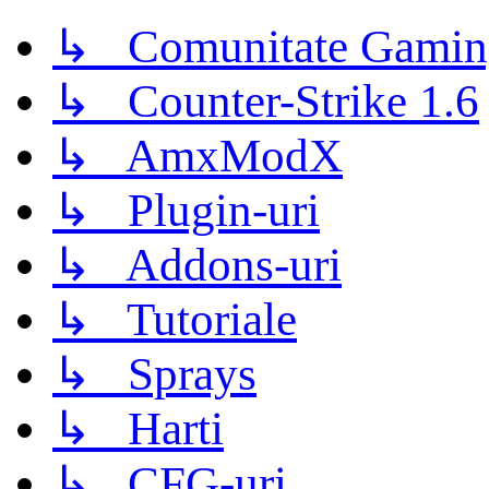
↳ Comunitate Gamin
↳ Counter-Strike 1.6
↳ AmxModX
↳ Plugin-uri
↳ Addons-uri
↳ Tutoriale
↳ Sprays
↳ Harti
↳ CFG-uri