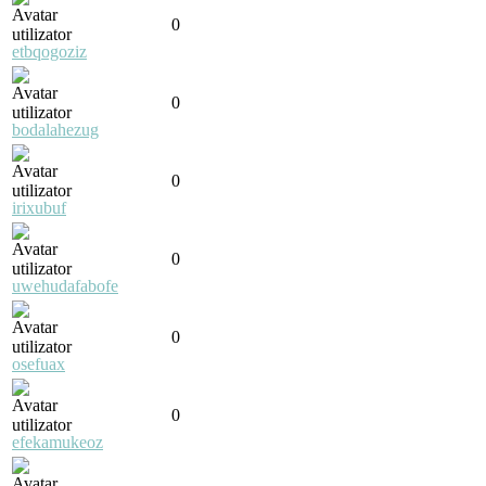
0
etbqogoziz
0
bodalahezug
0
irixubuf
0
uwehudafabofe
0
osefuax
0
efekamukeoz