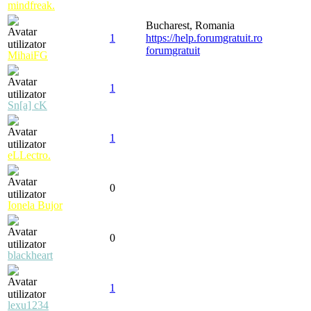
mindfreak.
Bucharest, Romania
1
https://help.forumgratuit.ro
forumgratuit
MihaiFG
1
Sn[a] cK
1
eLLectro.
0
Ionela Bujor
0
blackheart
1
lexu1234