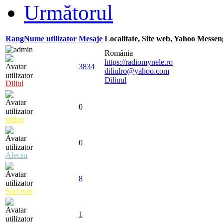
Următorul
Rang
Nume utilizator
Mesaje
Localitate, Site web, Yahoo Messe
România
https://radiomynele.ro
3834
diliulro@yahoo.com
Diliuul
Diliul
0
sniker
0
Alecsu
8
Survivor
1