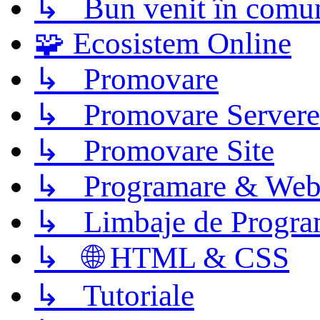
↳ Bun venit în comun
🧩 Ecosistem Online
↳ Promovare
↳ Promovare Servere
↳ Promovare Site
↳ Programare & Web
↳ Limbaje de Progra
↳ 🌐 HTML & CSS
↳ Tutoriale