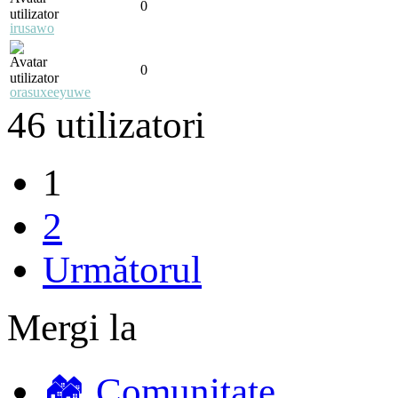
0
irusawo
0
orasuxeeyuwe
46 utilizatori
1
2
Următorul
Mergi la
🏘️ Comunitate