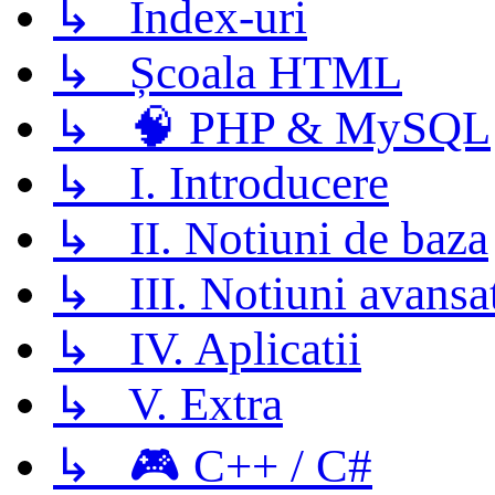
↳ Index-uri
↳ Școala HTML
↳ 🧠 PHP & MySQL
↳ I. Introducere
↳ II. Notiuni de baza
↳ III. Notiuni avansa
↳ IV. Aplicatii
↳ V. Extra
↳ 🎮 C++ / C#