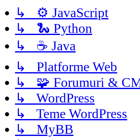
↳ ⚙️ JavaScript
↳ 🐍 Python
↳ ☕ Java
↳ Platforme Web
↳ 🧩 Forumuri & C
↳ WordPress
↳ Teme WordPress
↳ MyBB