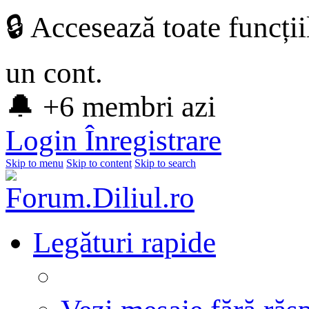
🔒 Accesează toate funcți
un cont.
🔔 +6 membri azi
Login
Înregistrare
Skip to menu
Skip to content
Skip to search
Legături rapide