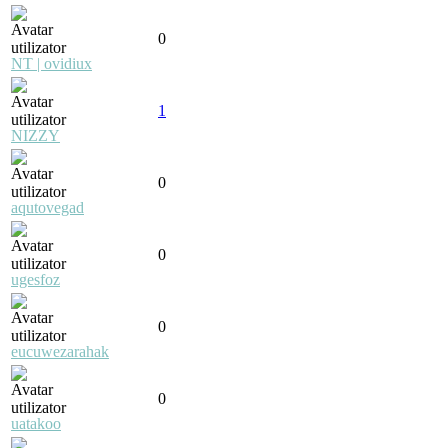
0
NT | ovidiux
1
NIZZY
0
aqutovegad
0
ugesfoz
0
eucuwezarahak
0
uatakoo