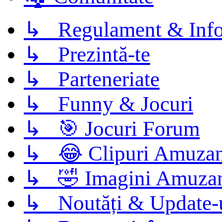
↳ Regulament & Info
↳ Prezintă-te
↳ Parteneriate
↳ Funny & Jocuri
↳ 🎯 Jocuri Forum
↳ 😂 Clipuri Amuzan
↳ 🤣 Imagini Amuza
↳ Noutăți & Update-