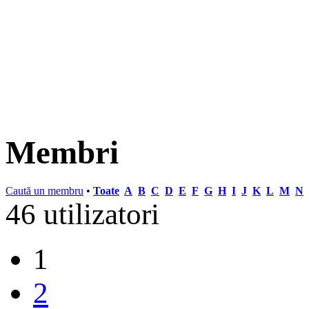
Membri
Caută un membru
•
Toate
A
B
C
D
E
F
G
H
I
J
K
L
M
N
46 utilizatori
1
2