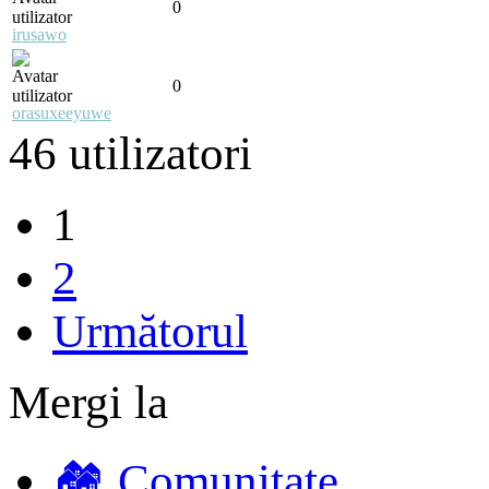
0
irusawo
0
orasuxeeyuwe
46 utilizatori
1
2
Următorul
Mergi la
🏘️ Comunitate