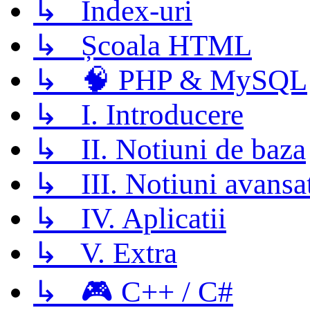
↳ Index-uri
↳ Școala HTML
↳ 🧠 PHP & MySQL
↳ I. Introducere
↳ II. Notiuni de baza
↳ III. Notiuni avansa
↳ IV. Aplicatii
↳ V. Extra
↳ 🎮 C++ / C#