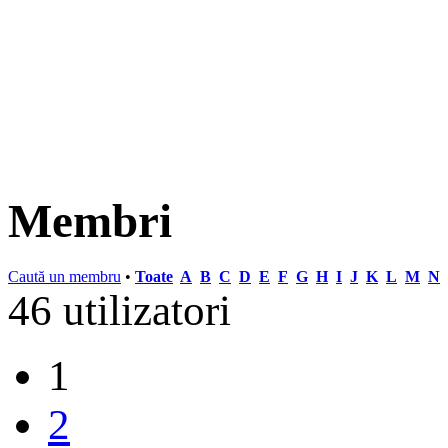
Membri
Caută un membru
•
Toate
A
B
C
D
E
F
G
H
I
J
K
L
M
N
46 utilizatori
1
2