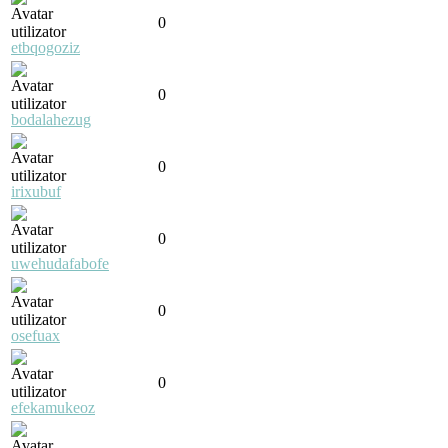
0
etbqogoziz
0
bodalahezug
0
irixubuf
0
uwehudafabofe
0
osefuax
0
efekamukeoz