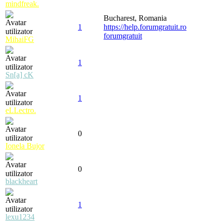
mindfreak.
Bucharest, Romania
1
https://help.forumgratuit.ro
forumgratuit
MihaiFG
1
Sn[a] cK
1
eLLectro.
0
Ionela Bujor
0
blackheart
1
lexu1234