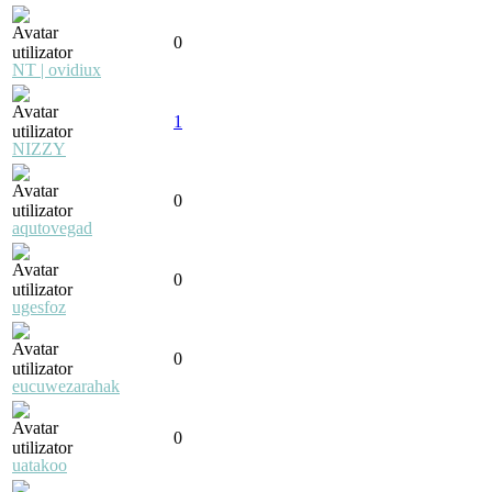
0
NT | ovidiux
1
NIZZY
0
aqutovegad
0
ugesfoz
0
eucuwezarahak
0
uatakoo