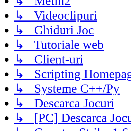
↳ Metin2
↳ Videoclipuri
↳ Ghiduri Joc
↳ Tutoriale web
↳ Client-uri
↳ Scripting Homepage
↳ Systeme C++/Py
↳ Descarca Jocuri
↳ [PC] Descarca Jocu