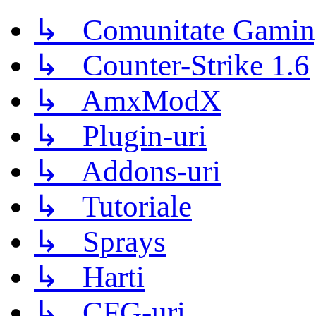
↳ Comunitate Gamin
↳ Counter-Strike 1.6
↳ AmxModX
↳ Plugin-uri
↳ Addons-uri
↳ Tutoriale
↳ Sprays
↳ Harti
↳ CFG-uri