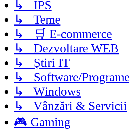
↳ IPS
↳ Teme
↳ 🛒 E-commerce
↳ Dezvoltare WEB
↳ Știri IT
↳ Software/Program
↳ Windows
↳ Vânzări & Servicii
🎮 Gaming