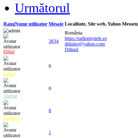
Următorul
Rang
Nume utilizator
Mesaje
Localitate, Site web, Yahoo Messe
România
https://radiomynele.ro
3834
diliulro@yahoo.com
Diliuul
Diliul
0
sniker
0
Alecsu
8
Survivor
1