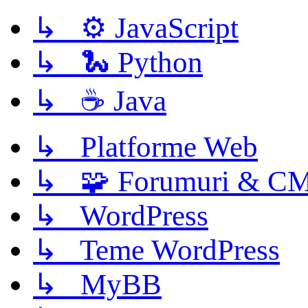
↳ ⚙️ JavaScript
↳ 🐍 Python
↳ ☕ Java
↳ Platforme Web
↳ 🧩 Forumuri & C
↳ WordPress
↳ Teme WordPress
↳ MyBB