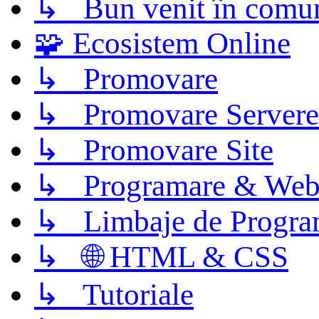
↳ Bun venit în comun
🧩 Ecosistem Online
↳ Promovare
↳ Promovare Servere
↳ Promovare Site
↳ Programare & Web
↳ Limbaje de Progra
↳ 🌐 HTML & CSS
↳ Tutoriale