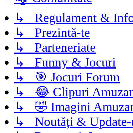
↳ Regulament & Info
↳ Prezintă-te
↳ Parteneriate
↳ Funny & Jocuri
↳ 🎯 Jocuri Forum
↳ 😂 Clipuri Amuzan
↳ 🤣 Imagini Amuza
↳ Noutăți & Update-