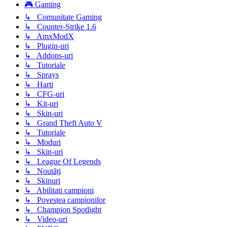
🎮 Gaming
↳ Comunitate Gaming
↳ Counter-Strike 1.6
↳ AmxModX
↳ Plugin-uri
↳ Addons-uri
↳ Tutoriale
↳ Sprays
↳ Harti
↳ CFG-uri
↳ Kit-uri
↳ Skin-uri
↳ Grand Theft Auto V
↳ Tutoriale
↳ Moduri
↳ Skin-uri
↳ League Of Legends
↳ Noutăți
↳ Skinuri
↳ Abilitati campioni
↳ Povestea campionilor
↳ Champion Spotlight
↳ Video-uri