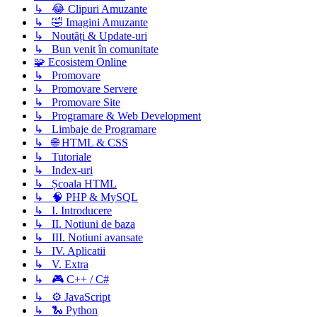
↳ 😂 Clipuri Amuzante
↳ 🤣 Imagini Amuzante
↳ Noutăți & Update-uri
↳ Bun venit în comunitate
🧩 Ecosistem Online
↳ Promovare
↳ Promovare Servere
↳ Promovare Site
↳ Programare & Web Development
↳ Limbaje de Programare
↳ 🌐 HTML & CSS
↳ Tutoriale
↳ Index-uri
↳ Școala HTML
↳ 🧠 PHP & MySQL
↳ I. Introducere
↳ II. Notiuni de baza
↳ III. Notiuni avansate
↳ IV. Aplicatii
↳ V. Extra
↳ 🎮 C++ / C#
↳ ⚙️ JavaScript
↳ 🐍 Python