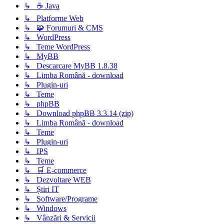
↳ ☕ Java
↳ Platforme Web
↳ 🧩 Forumuri & CMS
↳ WordPress
↳ Teme WordPress
↳ MyBB
↳ Descarcare MyBB 1.8.38
↳ Limba Română - download
↳ Plugin-uri
↳ Teme
↳ phpBB
↳ Download phpBB 3.3.14 (zip)
↳ Limba Română - download
↳ Teme
↳ Plugin-uri
↳ IPS
↳ Teme
↳ 🛒 E-commerce
↳ Dezvoltare WEB
↳ Știri IT
↳ Software/Programe
↳ Windows
↳ Vânzări & Servicii