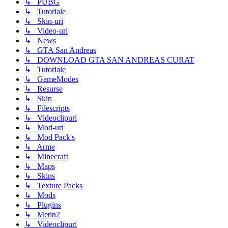
↳ PUBG
↳ Tutoriale
↳ Skin-uri
↳ Video-uri
↳ News
↳ GTA San Andreas
↳ DOWNLOAD GTA SAN ANDREAS CURAT
↳ Tutoriale
↳ GameModes
↳ Resurse
↳ Skin
↳ Filescripts
↳ Videoclipuri
↳ Mod-uri
↳ Mod Pack's
↳ Arme
↳ Minecraft
↳ Maps
↳ Skins
↳ Texture Packs
↳ Mods
↳ Plugins
↳ Metin2
↳ Videoclipuri