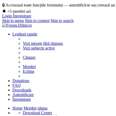
🔒 Accesează toate funcțiile forumului — autentifică-te sau creează un
🔔 +5 membri azi
Login
Înregistrare
Skip to menu
Skip to content
Skip to search
Legături rapide
Vezi mesaje fără răspuns
Vezi subiecte active
Căutare
Membri
Echipa
Donations
FAQ
Downloads
Autentificare
Înregistrare
Home
Membri
uliana
Download Center