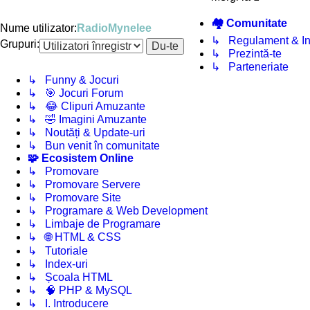
🏘️ Comunitate
Nume utilizator:
RadioMynelee
↳ Regulament & Inf
Grupuri:
↳ Prezintă-te
↳ Parteneriate
↳ Funny & Jocuri
↳ 🎯 Jocuri Forum
↳ 😂 Clipuri Amuzante
↳ 🤣 Imagini Amuzante
↳ Noutăți & Update-uri
↳ Bun venit în comunitate
🧩 Ecosistem Online
↳ Promovare
↳ Promovare Servere
↳ Promovare Site
↳ Programare & Web Development
↳ Limbaje de Programare
↳ 🌐 HTML & CSS
↳ Tutoriale
↳ Index-uri
↳ Școala HTML
↳ 🧠 PHP & MySQL
↳ I. Introducere