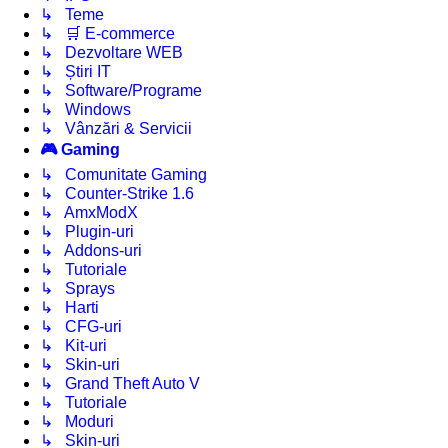
↳ Teme
↳ 🛒 E-commerce
↳ Dezvoltare WEB
↳ Știri IT
↳ Software/Programe
↳ Windows
↳ Vânzări & Servicii
🎮 Gaming
↳ Comunitate Gaming
↳ Counter-Strike 1.6
↳ AmxModX
↳ Plugin-uri
↳ Addons-uri
↳ Tutoriale
↳ Sprays
↳ Harti
↳ CFG-uri
↳ Kit-uri
↳ Skin-uri
↳ Grand Theft Auto V
↳ Tutoriale
↳ Moduri
↳ Skin-uri