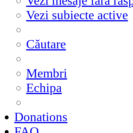
Vezi mesaje fără răs
Vezi subiecte active
Căutare
Membri
Echipa
Donations
FAQ