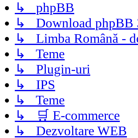
↳ phpBB
↳ Download phpBB 3.
↳ Limba Română - d
↳ Teme
↳ Plugin-uri
↳ IPS
↳ Teme
↳ 🛒 E-commerce
↳ Dezvoltare WEB