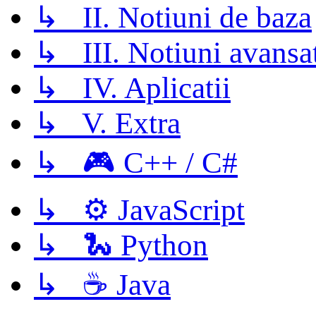
↳ II. Notiuni de baza
↳ III. Notiuni avansa
↳ IV. Aplicatii
↳ V. Extra
↳ 🎮 C++ / C#
↳ ⚙️ JavaScript
↳ 🐍 Python
↳ ☕ Java