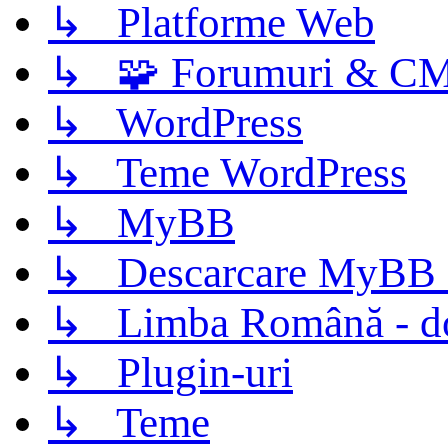
↳ Platforme Web
↳ 🧩 Forumuri & C
↳ WordPress
↳ Teme WordPress
↳ MyBB
↳ Descarcare MyBB 
↳ Limba Română - d
↳ Plugin-uri
↳ Teme