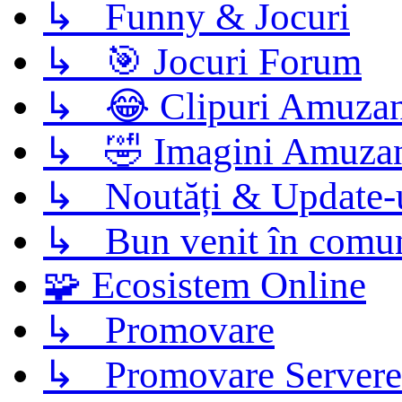
↳ Funny & Jocuri
↳ 🎯 Jocuri Forum
↳ 😂 Clipuri Amuzan
↳ 🤣 Imagini Amuza
↳ Noutăți & Update-
↳ Bun venit în comun
🧩 Ecosistem Online
↳ Promovare
↳ Promovare Servere