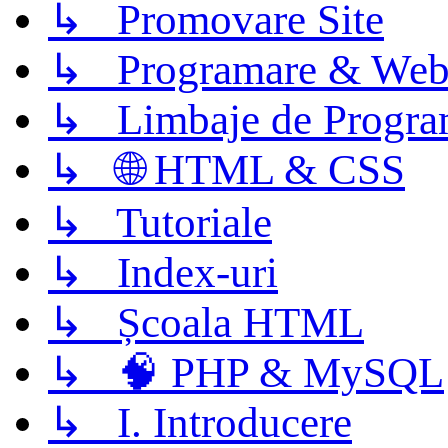
↳ Promovare Site
↳ Programare & Web
↳ Limbaje de Progra
↳ 🌐 HTML & CSS
↳ Tutoriale
↳ Index-uri
↳ Școala HTML
↳ 🧠 PHP & MySQL
↳ I. Introducere