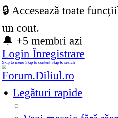
🔒 Accesează toate funcți
un cont.
🔔 +5 membri azi
Login
Înregistrare
Skip to menu
Skip to content
Skip to search
Legături rapide