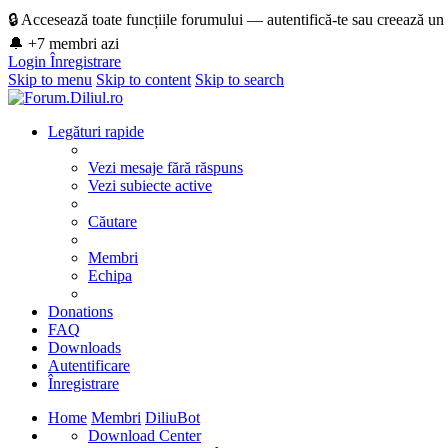
🔒 Accesează toate funcțiile forumului — autentifică-te sau creează un
🔔 +7 membri azi
Login
Înregistrare
Skip to menu
Skip to content
Skip to search
Legături rapide
Vezi mesaje fără răspuns
Vezi subiecte active
Căutare
Membri
Echipa
Donations
FAQ
Downloads
Autentificare
Înregistrare
Home
Membri
DiliuBot
Download Center