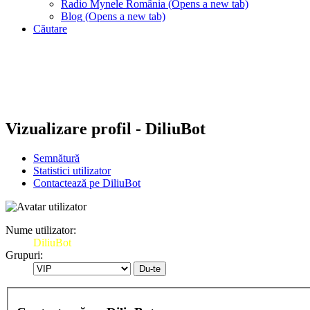
Radio Mynele România
(Opens a new tab)
Blog
(Opens a new tab)
Căutare
Vizualizare profil - DiliuBot
Semnătură
Statistici utilizator
Contactează pe DiliuBot
Nume utilizator:
DiliuBot
Grupuri: