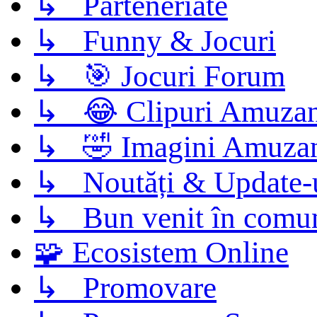
↳ Parteneriate
↳ Funny & Jocuri
↳ 🎯 Jocuri Forum
↳ 😂 Clipuri Amuzan
↳ 🤣 Imagini Amuza
↳ Noutăți & Update-
↳ Bun venit în comun
🧩 Ecosistem Online
↳ Promovare