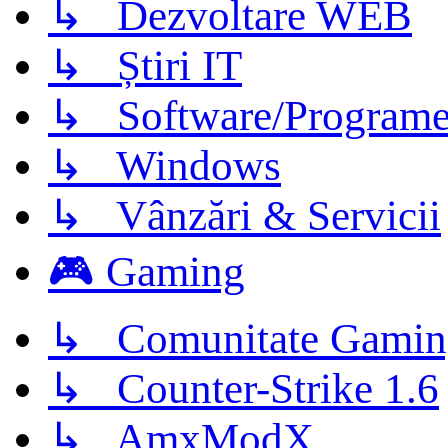
↳ Dezvoltare WEB
↳ Știri IT
↳ Software/Program
↳ Windows
↳ Vânzări & Servicii
🎮 Gaming
↳ Comunitate Gamin
↳ Counter-Strike 1.6
↳ AmxModX