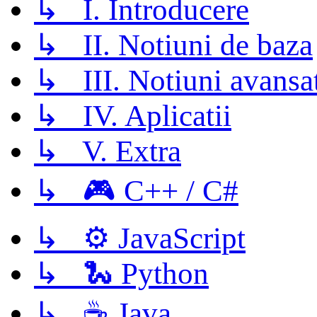
↳ I. Introducere
↳ II. Notiuni de baza
↳ III. Notiuni avansa
↳ IV. Aplicatii
↳ V. Extra
↳ 🎮 C++ / C#
↳ ⚙️ JavaScript
↳ 🐍 Python
↳ ☕ Java