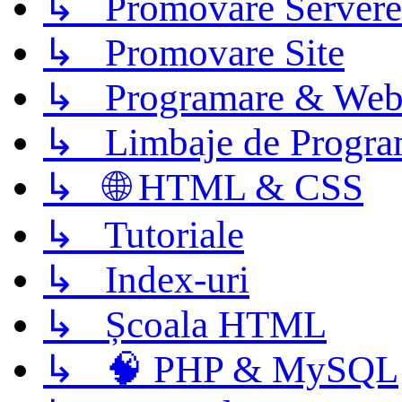
↳ Promovare Servere
↳ Promovare Site
↳ Programare & Web
↳ Limbaje de Progra
↳ 🌐 HTML & CSS
↳ Tutoriale
↳ Index-uri
↳ Școala HTML
↳ 🧠 PHP & MySQL