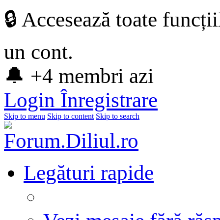
🔒 Accesează toate funcți
un cont.
🔔 +4 membri azi
Login
Înregistrare
Skip to menu
Skip to content
Skip to search
Legături rapide