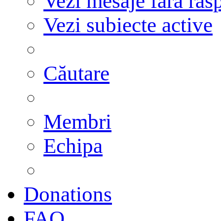
Vezi mesaje fără răs
Vezi subiecte active
Căutare
Membri
Echipa
Donations
FAQ