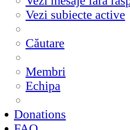
Vezi mesaje fără răs
Vezi subiecte active
Căutare
Membri
Echipa
Donations
FAQ