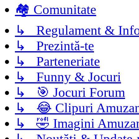
🏘️ Comunitate
↳ Regulament & Info
↳ Prezintă-te
↳ Parteneriate
↳ Funny & Jocuri
↳ 🎯 Jocuri Forum
↳ 😂 Clipuri Amuzan
↳ 🤣 Imagini Amuza
↳ Noutăți & Update-