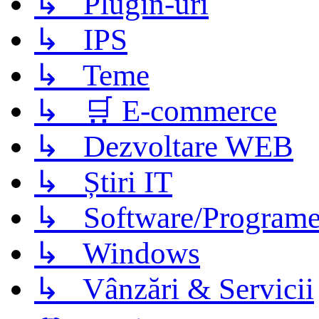
↳ Plugin-uri
↳ IPS
↳ Teme
↳ 🛒 E-commerce
↳ Dezvoltare WEB
↳ Știri IT
↳ Software/Program
↳ Windows
↳ Vânzări & Servicii