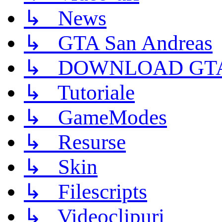
↳ News
↳ GTA San Andreas
↳ DOWNLOAD GTA
↳ Tutoriale
↳ GameModes
↳ Resurse
↳ Skin
↳ Filescripts
↳ Videoclipuri