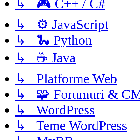
↳ 🎮 C++ / C#
↳ ⚙️ JavaScript
↳ 🐍 Python
↳ ☕ Java
↳ Platforme Web
↳ 🧩 Forumuri & C
↳ WordPress
↳ Teme WordPress