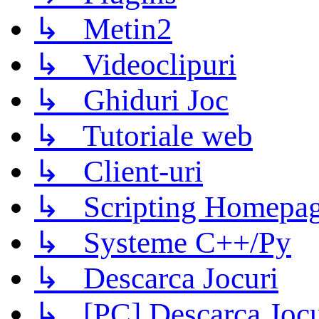
↳ Metin2
↳ Videoclipuri
↳ Ghiduri Joc
↳ Tutoriale web
↳ Client-uri
↳ Scripting Homepage
↳ Systeme C++/Py
↳ Descarca Jocuri
↳ [PC] Descarca Jocu