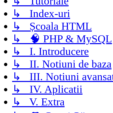
↳ Tutoriale
↳ Index-uri
↳ Școala HTML
↳ 🧠 PHP & MySQL
↳ I. Introducere
↳ II. Notiuni de baza
↳ III. Notiuni avansa
↳ IV. Aplicatii
↳ V. Extra