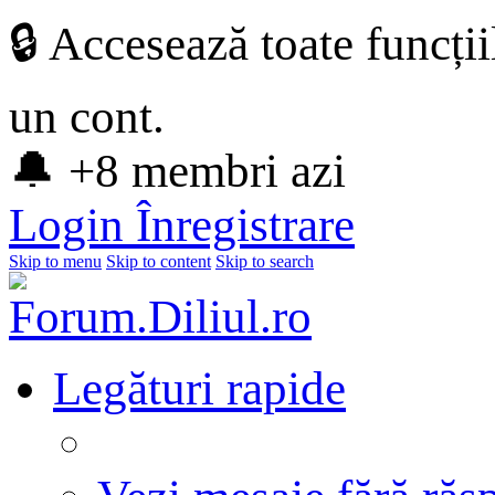
🔒 Accesează toate funcți
un cont.
🔔 +8 membri azi
Login
Înregistrare
Skip to menu
Skip to content
Skip to search
Legături rapide