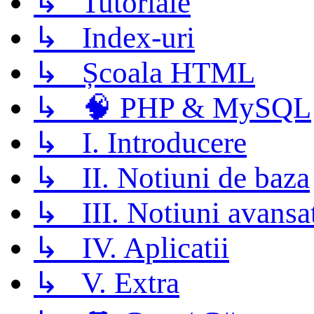
↳ Tutoriale
↳ Index-uri
↳ Școala HTML
↳ 🧠 PHP & MySQL
↳ I. Introducere
↳ II. Notiuni de baza
↳ III. Notiuni avansa
↳ IV. Aplicatii
↳ V. Extra