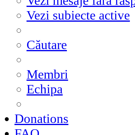
Vezi mesaje fără răs
Vezi subiecte active
Căutare
Membri
Echipa
Donations
FAQ