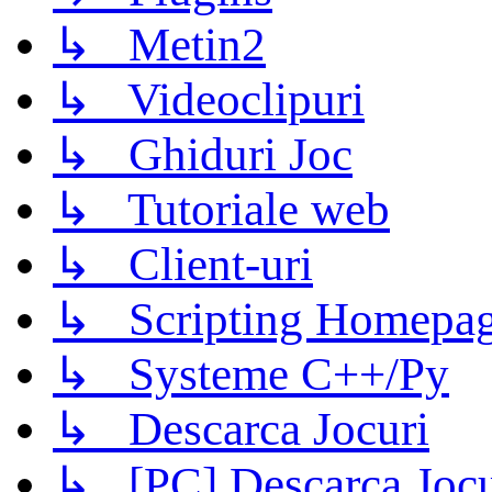
↳ Metin2
↳ Videoclipuri
↳ Ghiduri Joc
↳ Tutoriale web
↳ Client-uri
↳ Scripting Homepage
↳ Systeme C++/Py
↳ Descarca Jocuri
↳ [PC] Descarca Jocu