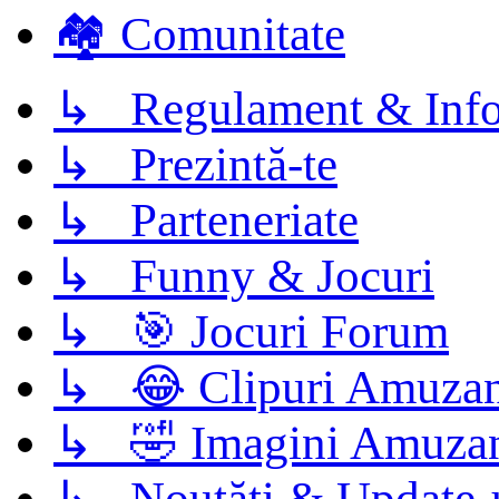
🏘️ Comunitate
↳ Regulament & Info
↳ Prezintă-te
↳ Parteneriate
↳ Funny & Jocuri
↳ 🎯 Jocuri Forum
↳ 😂 Clipuri Amuzan
↳ 🤣 Imagini Amuza
↳ Noutăți & Update-