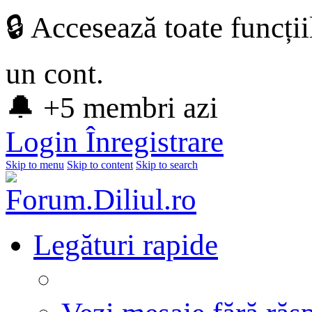
🔒 Accesează toate funcți
un cont.
🔔 +5 membri azi
Login
Înregistrare
Skip to menu
Skip to content
Skip to search
Legături rapide