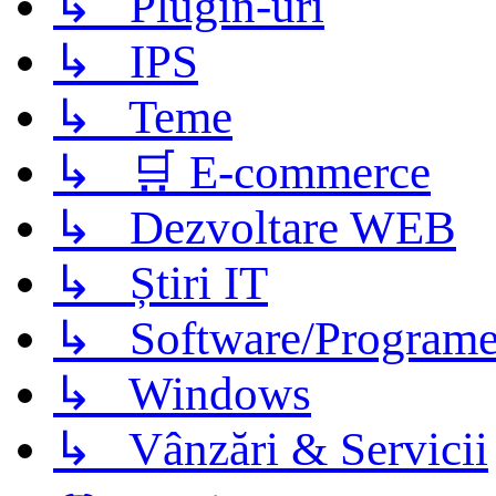
↳ Plugin-uri
↳ IPS
↳ Teme
↳ 🛒 E-commerce
↳ Dezvoltare WEB
↳ Știri IT
↳ Software/Program
↳ Windows
↳ Vânzări & Servicii