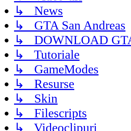
↳ News
↳ GTA San Andreas
↳ DOWNLOAD GTA
↳ Tutoriale
↳ GameModes
↳ Resurse
↳ Skin
↳ Filescripts
↳ Videoclipuri