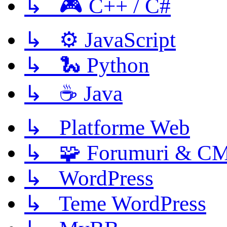
↳ 🎮 C++ / C#
↳ ⚙️ JavaScript
↳ 🐍 Python
↳ ☕ Java
↳ Platforme Web
↳ 🧩 Forumuri & C
↳ WordPress
↳ Teme WordPress