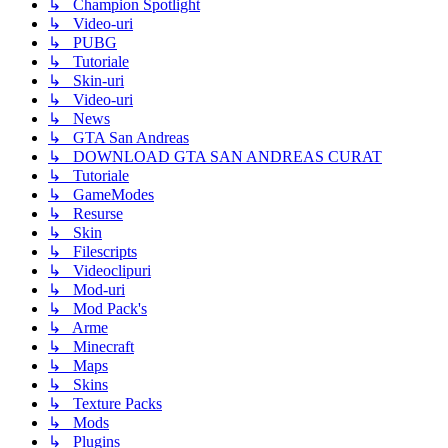
↳ Champion Spotlight
↳ Video-uri
↳ PUBG
↳ Tutoriale
↳ Skin-uri
↳ Video-uri
↳ News
↳ GTA San Andreas
↳ DOWNLOAD GTA SAN ANDREAS CURAT
↳ Tutoriale
↳ GameModes
↳ Resurse
↳ Skin
↳ Filescripts
↳ Videoclipuri
↳ Mod-uri
↳ Mod Pack's
↳ Arme
↳ Minecraft
↳ Maps
↳ Skins
↳ Texture Packs
↳ Mods
↳ Plugins