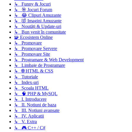
↳ Funny & Jocuri
↳ 🎯 Jocuri Forum
↳ 😂 Clipuri Amuzante
↳ 🤣 Imagini Amuzante
↳ Noutăți & Update-uri
↳ Bun venit în comunitate
🧩 Ecosistem Online
↳ Promovare
↳ Promovare Servere
↳ Promovare Site
↳ Programare & Web Development
↳ Limbaje de Programare
↳ 🌐 HTML & CSS
↳ Tutoriale
↳ Index-uri
↳ Școala HTML
↳ 🧠 PHP & MySQL
↳ I. Introducere
↳ II. Notiuni de baza
↳ III. Notiuni avansate
↳ IV. Aplicatii
↳ V. Extra
↳ 🎮 C++ / C#