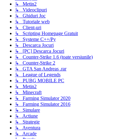
↳ Metin2
↳ Videoclipuri
↳ Ghiduri Joc
↳ Tutoriale web
↳ Client-uri
↳ Scripting Homepage Gratuit
↳ Systeme C++/Py
↳ Descarca Jocuri
↳ [PC] Descarca Jocuri
↳ Counter-Strike 1.6 (toate versiunile)
↳ Counter-Strike 2
↳ GTA San Andreas .rar
↳ League of Legends
↳ PUBG MOBILE PC
↳ Metin2
↳ Minecraft
↳ Farming Simulator 2020
↳ Farming Simulator 2016
↳ Simulare
↳ Actiune
↳ Strategie
↳ Aventura
↳ Arcade