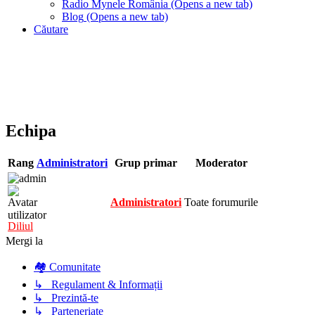
Radio Mynele România
(Opens a new tab)
Blog
(Opens a new tab)
Căutare
Echipa
Rang
Administratori
Grup primar
Moderator
Administratori
Toate forumurile
Diliul
Mergi la
🏘️ Comunitate
↳ Regulament & Informații
↳ Prezintă-te
↳ Parteneriate