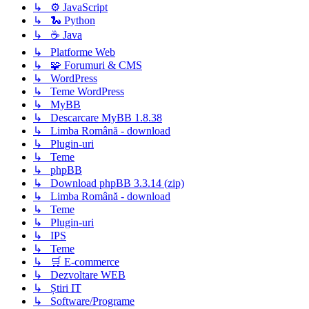
↳ ⚙️ JavaScript
↳ 🐍 Python
↳ ☕ Java
↳ Platforme Web
↳ 🧩 Forumuri & CMS
↳ WordPress
↳ Teme WordPress
↳ MyBB
↳ Descarcare MyBB 1.8.38
↳ Limba Română - download
↳ Plugin-uri
↳ Teme
↳ phpBB
↳ Download phpBB 3.3.14 (zip)
↳ Limba Română - download
↳ Teme
↳ Plugin-uri
↳ IPS
↳ Teme
↳ 🛒 E-commerce
↳ Dezvoltare WEB
↳ Știri IT
↳ Software/Programe