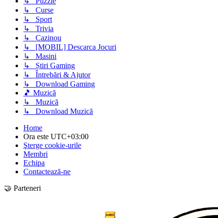
↳ Puzzle
↳ Curse
↳ Sport
↳ Trivia
↳ Cazinou
↳ [MOBIL] Descarca Jocuri
↳ Masini
↳ Știri Gaming
↳ Întrebări & Ajutor
↳ Download Gaming
🎵 Muzică
↳ Muzică
↳ Download Muzică
Home
Ora este
UTC+03:00
Şterge cookie-urile
Membri
Echipa
Contactează-ne
🤝 Parteneri