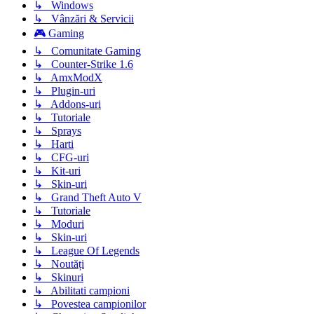
↳ Windows
↳ Vânzări & Servicii
🎮 Gaming
↳ Comunitate Gaming
↳ Counter-Strike 1.6
↳ AmxModX
↳ Plugin-uri
↳ Addons-uri
↳ Tutoriale
↳ Sprays
↳ Harti
↳ CFG-uri
↳ Kit-uri
↳ Skin-uri
↳ Grand Theft Auto V
↳ Tutoriale
↳ Moduri
↳ Skin-uri
↳ League Of Legends
↳ Noutăți
↳ Skinuri
↳ Abilitati campioni
↳ Povestea campionilor