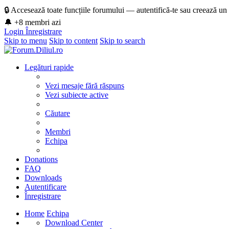
🔒 Accesează toate funcțiile forumului — autentifică-te sau creează un
🔔 +8 membri azi
Login
Înregistrare
Skip to menu
Skip to content
Skip to search
Legături rapide
Vezi mesaje fără răspuns
Vezi subiecte active
Căutare
Membri
Echipa
Donations
FAQ
Downloads
Autentificare
Înregistrare
Home
Echipa
Download Center