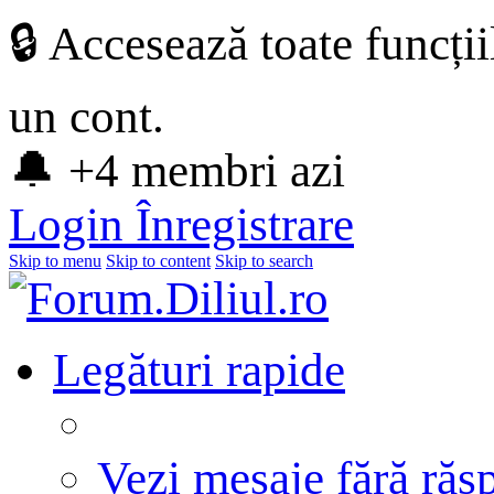
🔒 Accesează toate funcți
un cont.
🔔 +4 membri azi
Login
Înregistrare
Skip to menu
Skip to content
Skip to search
Legături rapide
Vezi mesaje fără răs