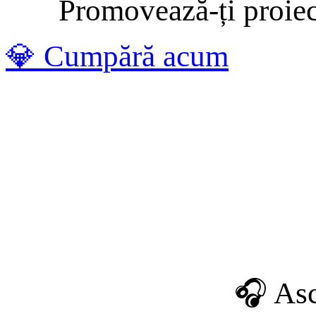
Promovează-ți proiectu
💎 Cumpără acum
🎧 Asc