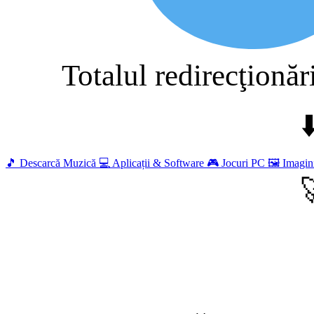
Totalul redirecţionăr
⬇
🎵
Descarcă Muzică
💻
Aplicații & Software
🎮
Jocuri PC
🖼️
Imagin
